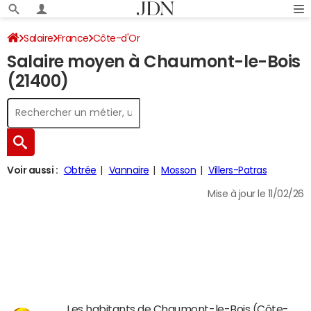
Salaire
France
Côte-d'Or
Salaire moyen à Chaumont-le-Bois
(21400)
Voir aussi :
Obtrée
Vannaire
Mosson
Villers-Patras
Mise à jour le 11/02/26
Les habitants de Chaumont-le-Bois (Côte-