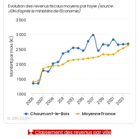
(source :
Evolution des revenus fiscaux moyens par foyer
JDN d'après le ministère de l'Economie)
3 500
3 000
Montant par mois (€)
2 500
2 000
1 500
1 000
2007
2017
2009
2019
2011
2021
2013
2023
2005
2015
Chaumont-le-Bois
Moyenne France
© JDN 2026
Classement des revenus par ville