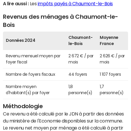
A lire aussi :
Les
impôts payés à Chaumont-le-Bois
Revenus des ménages à Chaumont-le-
Bois
Chaumont-
Moyenne
Données 2024
le-Bois
France
Revenu mensuel moyen par
2 672 € / par
2 626 € / par
foyer fiscal
mois
mois
Nombre de foyers fiscaux
44 foyers
1 107 foyers
Nombre moyen
1,8
1,7
d'habitant(s) par foyer
personne(s)
personne(s)
Méthodologie
Ce revenu a été calculé par le JDN à partir des données
du ministère de l'Economie disponibles sur la commune.
Le revenu net moyen par ménage a été calculé à partir