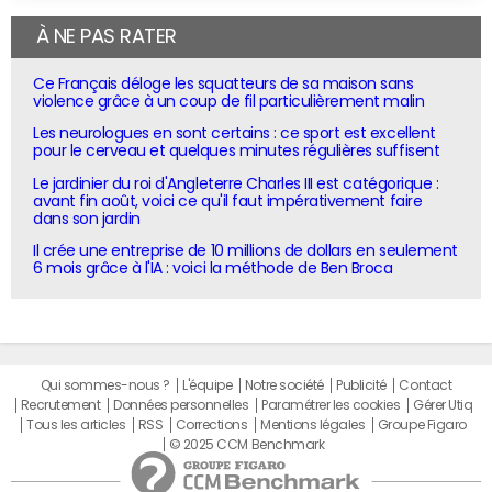
À NE PAS RATER
Ce Français déloge les squatteurs de sa maison sans
violence grâce à un coup de fil particulièrement malin
Les neurologues en sont certains : ce sport est excellent
pour le cerveau et quelques minutes régulières suffisent
Le jardinier du roi d'Angleterre Charles III est catégorique :
avant fin août, voici ce qu'il faut impérativement faire
dans son jardin
Il crée une entreprise de 10 millions de dollars en seulement
6 mois grâce à l'IA : voici la méthode de Ben Broca
Qui sommes-nous ?
L'équipe
Notre société
Publicité
Contact
Recrutement
Données personnelles
Paramétrer les cookies
Gérer Utiq
Tous les articles
RSS
Corrections
Mentions légales
Groupe Figaro
© 2025 CCM Benchmark