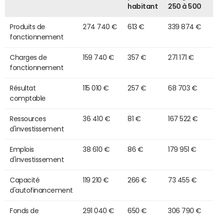
habitant
250 à 500
Produits de
274 740 €
613 €
339 874 €
fonctionnement
Charges de
159 740 €
357 €
271 171 €
fonctionnement
Résultat
115 010 €
257 €
68 703 €
comptable
Ressources
36 410 €
81 €
167 522 €
d'investissement
Emplois
38 610 €
86 €
179 951 €
d'investissement
Capacité
119 210 €
266 €
73 455 €
d'autofinancement
Fonds de
291 040 €
650 €
306 790 €