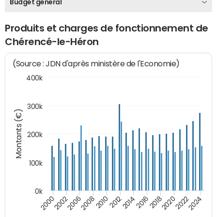
Budget général
Produits et charges de fonctionnement de
Chérencé-le-Héron
(Source : JDN d'après ministère de l'Economie)
400k
300k
Montants (€)
200k
100k
0k
2000
2022
2016
2010
2002
2024
2018
2012
2006
2020
2014
2008