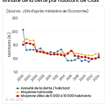
Annuité de la dette par habitant de Claix
(Source : JDN d'après ministère de l'Economie)
250
200
Montants (€)
150
100
50
2014
2008
2000
2024
2018
2012
2006
2022
2016
2010
2002
2020
Annuité de la dette / habitant
Moyenne nationale
Moyenne villes de 5 000 à 10 000 habitants
© JDN 2026