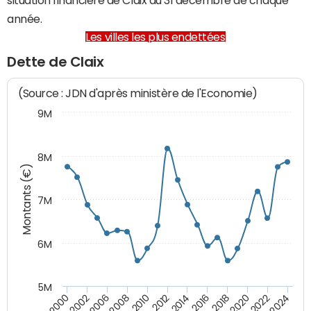
année.
Les villes les plus endettées
Dette de Claix
(Source : JDN d'après ministère de l'Economie)
9M
8M
Montants (€)
7M
6M
5M
2014
2008
2000
2024
2018
2012
2006
2022
2016
2010
2002
2020