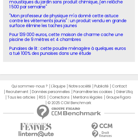
moustiques du jardin sans produit chimique, j'en relâche
1 500 par semaine"
"Mon professeur de physique m'a donné cette astuce
contre les vêtements jaunis" : un produit vendu en grande
surface élimine les taches jaunes
Pour 139 000 euros, cette maison de charme cache une
piscine de 9 mètres et 4 chambres
Punaises de lit : cette poudre ménagère à quelques euros
a tué 100% des punaises dans une étude
Qui sommes-nous ?
L'équipe
Notre société
Publicité
Contact
Recrutement
Données personnelles
Paramétrer les cookies
Gérer Utiq
Tous les articles
RSS
Corrections
Mentions légales
Groupe Figaro
© 2025 CCM Benchmark