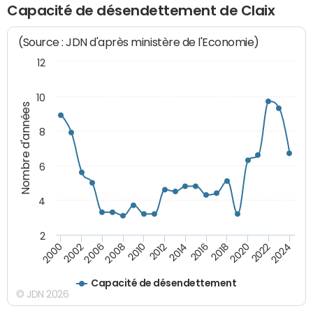
Capacité de désendettement de Claix
(Source : JDN d'après ministère de l'Economie)
12
10
Nombre d'années
8
6
4
2
2000
2022
2016
2010
2002
2024
2018
2012
2006
2020
2014
2008
Capacité de désendettement
© JDN 2026