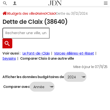
Budgets des villes
Isère
Claix
Dette au 31/12/2024
Dette de Claix (38640)
Voir aussi :
Le Pont-de-Claix
Varces-Allières-et-Risset
Seyssins
Comparer Claix à une autre ville
Mise à jour le 07/11/25
Afficher les données budgétaires de
Comparer avec