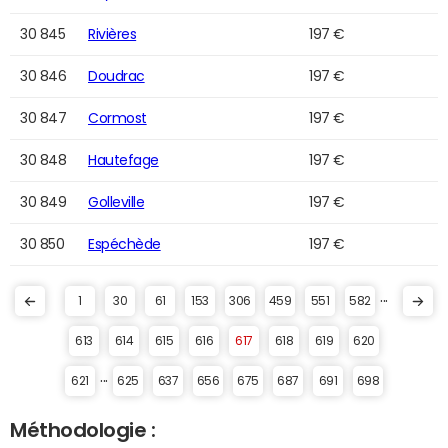
30 845
Rivières
197 €
30 846
Doudrac
197 €
30 847
Cormost
197 €
30 848
Hautefage
197 €
30 849
Golleville
197 €
30 850
Espéchède
197 €
...
1
30
61
153
306
459
551
582
613
614
615
616
617
618
619
620
...
621
625
637
656
675
687
691
698
Méthodologie :