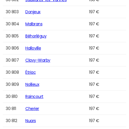
30 803
Donjeux
197 €
30 804
Malbrans
197 €
30 805
Béhorléguy
197 €
30 806
Halloville
197 €
30 807
Clavy-Warby
197 €
30 808
Étriac
197 €
30 809
Nollieux
197 €
30 810
Raincourt
197 €
30 811
Cherier
197 €
30 812
Nuars
197 €