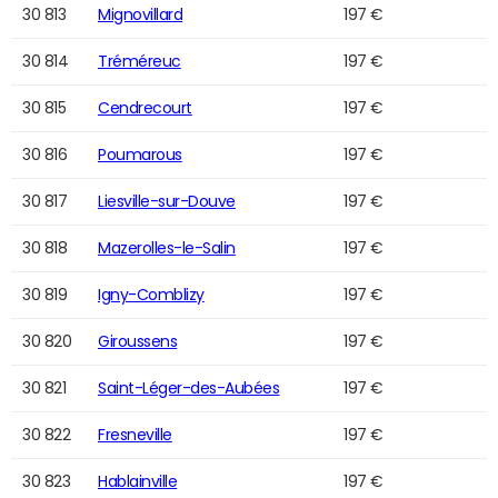
30 813
Mignovillard
197 €
30 814
Tréméreuc
197 €
30 815
Cendrecourt
197 €
30 816
Poumarous
197 €
30 817
Liesville-sur-Douve
197 €
30 818
Mazerolles-le-Salin
197 €
30 819
Igny-Comblizy
197 €
30 820
Giroussens
197 €
30 821
Saint-Léger-des-Aubées
197 €
30 822
Fresneville
197 €
30 823
Hablainville
197 €