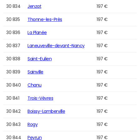
30 834
Jenzat
197 €
30 835
Thonne-les-Près
197 €
30 836
La Planée
197 €
30 837
Laneuveville-devant-Nancy
197 €
30 838
Saint-Eulien
197 €
30 839
Sainville
197 €
30 840
Chanu
197 €
30 841
Trois-Vèvres
197 €
30 842
Boissy-Lamberville
197 €
30 843
Rogy
197 €
30 844
Peyrun
197 €