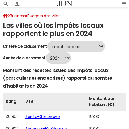
Business
Budgets des villes
Les villes où les impôts locaux
Classement 2024 des villes par impôts locaux
Page 617
rapportent le plus en 2024
Critère de classement
Année de classement
Montant des recettes issues des impôts locaux
(particuliers et entreprises) rapporté au nombre
d'habitants en 2024
Montant par
Rang
Ville
habitant (€)
30 801
Sainte-Geneviève
198 €
30 802
Saulxures-lès-Vannes
198 €