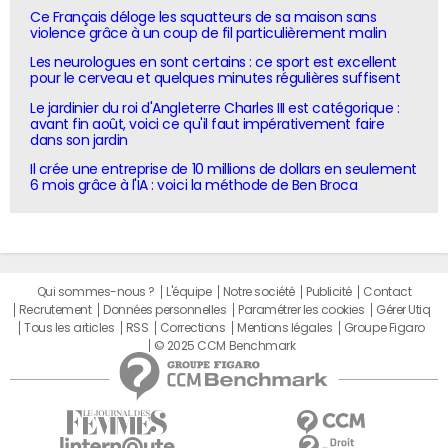
Ce Français déloge les squatteurs de sa maison sans
violence grâce à un coup de fil particulièrement malin
Les neurologues en sont certains : ce sport est excellent
pour le cerveau et quelques minutes régulières suffisent
Le jardinier du roi d'Angleterre Charles III est catégorique :
avant fin août, voici ce qu'il faut impérativement faire
dans son jardin
Il crée une entreprise de 10 millions de dollars en seulement
6 mois grâce à l'IA : voici la méthode de Ben Broca
Qui sommes-nous ?
L'équipe
Notre société
Publicité
Contact
Recrutement
Données personnelles
Paramétrer les cookies
Gérer Utiq
Tous les articles
RSS
Corrections
Mentions légales
Groupe Figaro
© 2025 CCM Benchmark