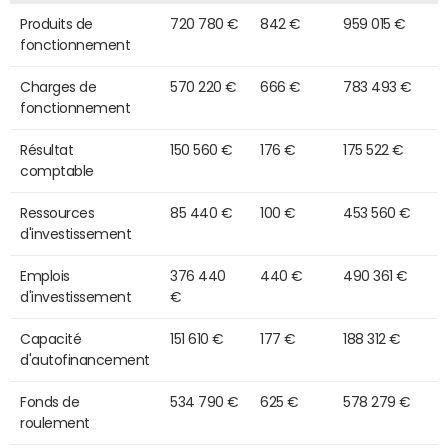
Produits de
720 780 €
842 €
959 015 €
fonctionnement
Charges de
570 220 €
666 €
783 493 €
fonctionnement
Résultat
150 560 €
176 €
175 522 €
comptable
Ressources
85 440 €
100 €
453 560 €
d'investissement
Emplois
376 440
440 €
490 361 €
d'investissement
€
Capacité
151 610 €
177 €
188 312 €
d'autofinancement
Fonds de
534 790 €
625 €
578 279 €
roulement