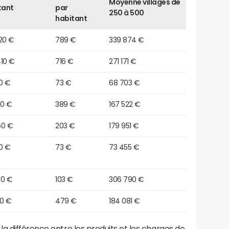
Moyenne villages de
tant
par
250 à 500
habitant
20 €
789 €
339 874 €
410 €
716 €
271 171 €
0 €
73 €
68 703 €
60 €
389 €
167 522 €
60 €
203 €
179 951 €
0 €
73 €
73 455 €
70 €
103 €
306 790 €
20 €
479 €
184 081 €
a différence entre les produits et les charges de