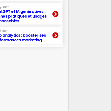
ep 2026
tGPT et IA génératives :
nes pratiques et usages
ponsables
p 2026
 analytics : booster ses
formances marketing