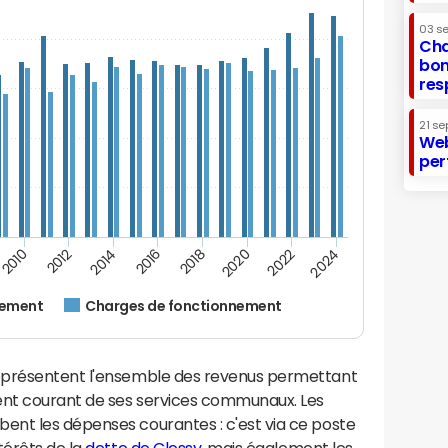
03 s
Cha
bon
res
21 se
Web
per
2024
2022
2020
2018
2016
2014
2012
2010
nement
Charges de fonctionnement
eprésentent l'ensemble des revenus permettant
ent courant de ses services communaux. Les
nt les dépenses courantes : c'est via ce poste