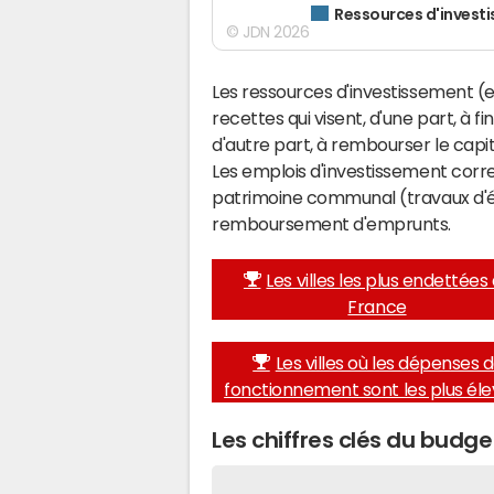
Ressources d'invest
© JDN 2026
Les ressources d'investissement (e
recettes qui visent, d'une part, à f
d'autre part, à rembourser le cap
Les emplois d'investissement corr
patrimoine communal (travaux d'éq
remboursement d'emprunts.
Les villes les plus endettées
France
Les villes où les dépenses 
fonctionnement sont les plus él
Les chiffres clés du budg