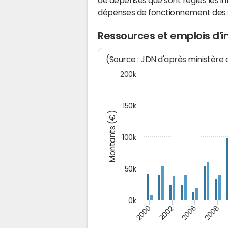
de dépenses que sont réglés les in
dépenses de fonctionnement des
Ressources et emplois d'
(Source : JDN d'après ministère
200k
150k
Montants (€)
100k
50k
0k
2008
2006
2002
2000