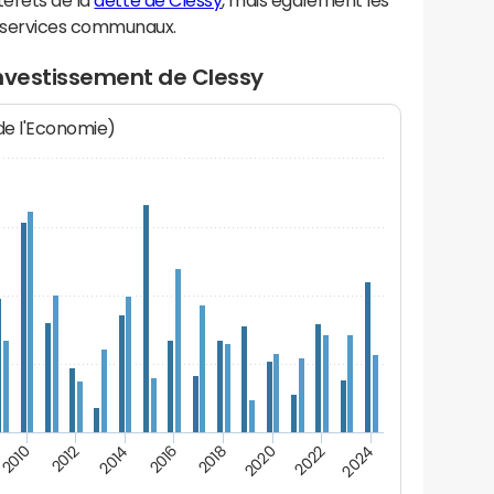
térêts de la
dette de Clessy
, mais également les
 services communaux.
investissement de Clessy
 de l'Economie)
2024
2022
2020
2018
2016
2014
2012
2010