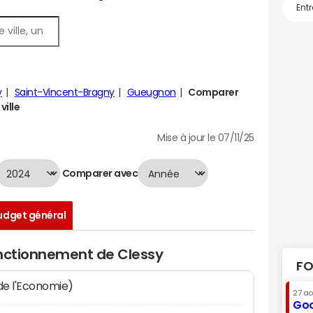
y
Saint-Vincent-Bragny
Gueugnon
Comparer
ville
Mise à jour le 07/11/25
Comparer avec
udget général
onctionnement de Clessy
FO
 de l'Economie)
27 a
Goo