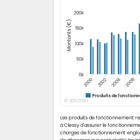
200k
Montants (€)
150k
100k
50k
0k
2008
2006
2002
2000
Produits de fonction
© JDN 2026
Les produits de fonctionnement r
à Clessy d'assurer le fonctionnem
charges de fonctionnement englobe