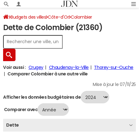
Budgets des villes
Côte-d'Or
Colombier
Dette de Colombier (21360)
Dette au 31/12/2024
Voir aussi :
Crugey
Chaudenay-la-Ville
Thorey-sur-Ouche
Comparer Colombier à une autre ville
Mise à jour le 07/11/25
Afficher les données budgétaires de
Comparer avec
Dette