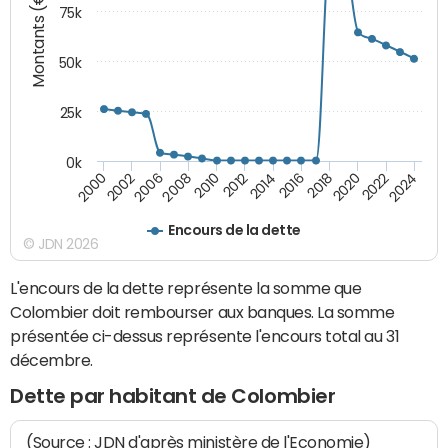
Montants (€)
75k
50k
25k
0k
2024
2002
2010
2016
2022
2000
2008
2014
2020
2006
2012
2018
Encours de la dette
© JDN 2026
L'encours de la dette représente la somme que
Colombier doit rembourser aux banques. La somme
présentée ci-dessus représente l'encours total au 31
décembre.
Dette par habitant de Colombier
(Source : JDN d'après ministère de l'Economie)