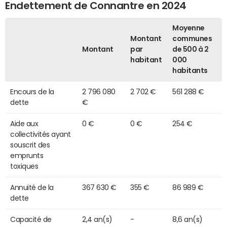
Endettement de Connantre en 2024
Moyenne
Montant
communes
Montant
par
de 500 à 2
habitant
000
habitants
Encours de la
2 796 080
2 702 €
561 288 €
dette
€
Aide aux
0 €
0 €
254 €
collectivités ayant
souscrit des
emprunts
toxiques
Annuité de la
367 630 €
355 €
86 989 €
dette
Capacité de
2,4 an(s)
-
8,6 an(s)