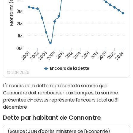
Montants (€)
3M
2M
1M
0M
2010
2012
2014
2016
2018
2020
2022
2024
2000
2002
2006
2008
Encours de la dette
© JDN 2026
L'encours de la dette représente la somme que
Connantre doit rembourser aux banques. La somme
présentée ci-dessus représente l'encours total au 31
décembre.
Dette par habitant de Connantre
(Source : JDN d'après ministère de l'Economie)