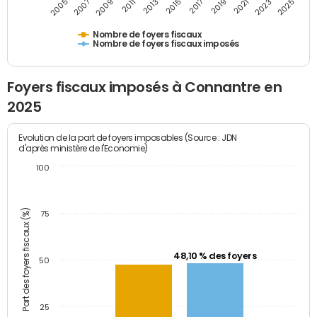
2005
2007
2009
2011
2013
2015
2017
2019
2021
2023
2025
Nombre de foyers fiscaux
Nombre de foyers fiscaux imposés
Foyers fiscaux imposés à Connantre en
2025
Evolution de la part de foyers imposables (Source : JDN
d'après ministère de l'Economie)
100
Part des foyers fiscaux (%)
75
48,10 % des foyers
50
25