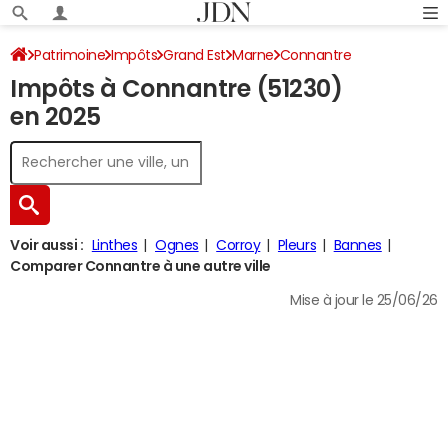
Patrimoine
Impôts
Grand Est
Marne
Connantre
Impôts à Connantre (51230)
Impôt sur le revenu
en 2025
Voir aussi :
Linthes
Ognes
Corroy
Pleurs
Bannes
Comparer Connantre à une autre ville
Mise à jour le 25/06/26