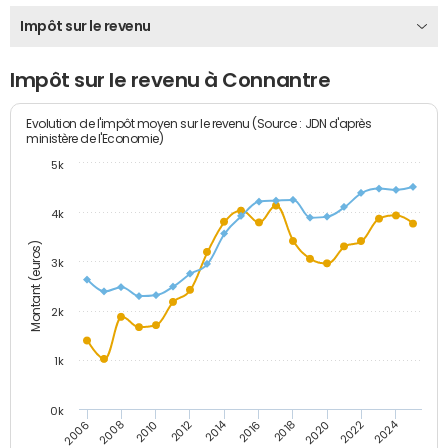
Impôt sur le revenu
Impôt sur le revenu à Connantre
Evolution de l'impôt moyen sur le revenu (Source : JDN d'après
ministère de l'Economie)
5k
4k
Montant (euros)
3k
2k
1k
0k
2014
2024
2010
2020
2012
2022
2006
2016
2008
2018