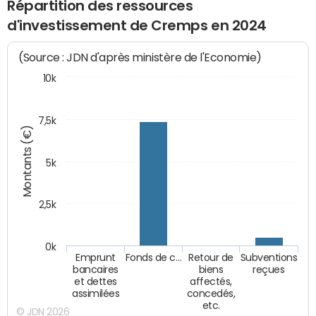
Répartition des ressources
d'investissement de Cremps en 2024
(Source : JDN d'après ministère de l'Economie)
10k
7,5k
Montants (€)
5k
2,5k
0k
Emprunt
Fonds de c…
Retour de
Subventions
bancaires
biens
reçues
et dettes
affectés,
assimilées
concedés,
etc.
© JDN 2026