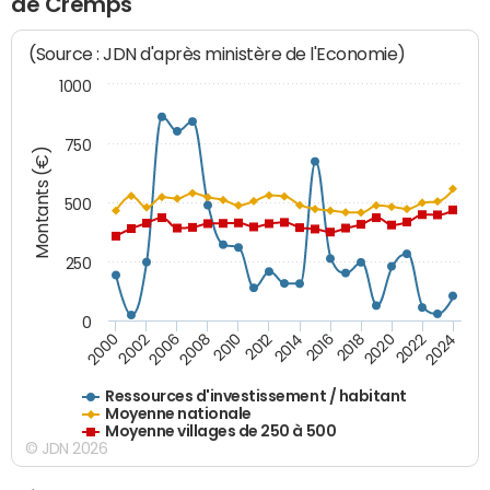
de Cremps
(Source : JDN d'après ministère de l'Economie)
1000
750
Montants (€)
500
250
0
2018
2002
2022
2008
2012
2016
2000
2020
2006
2024
2010
2014
Ressources d'investissement / habitant
Moyenne nationale
Moyenne villages de 250 à 500
© JDN 2026