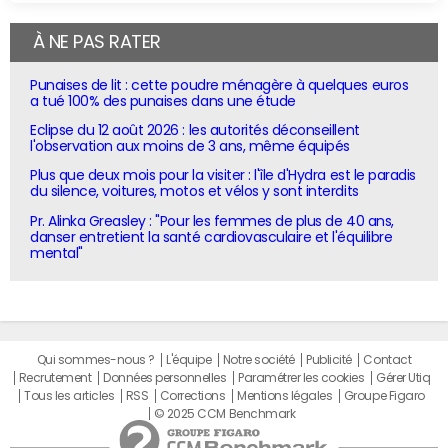
À NE PAS RATER
Punaises de lit : cette poudre ménagère à quelques euros
a tué 100% des punaises dans une étude
Eclipse du 12 août 2026 : les autorités déconseillent
l'observation aux moins de 3 ans, même équipés
Plus que deux mois pour la visiter : l'île d'Hydra est le paradis
du silence, voitures, motos et vélos y sont interdits
Pr. Alinka Greasley : "Pour les femmes de plus de 40 ans,
danser entretient la santé cardiovasculaire et l'équilibre
mental"
Qui sommes-nous ?
L'équipe
Notre société
Publicité
Contact
Recrutement
Données personnelles
Paramétrer les cookies
Gérer Utiq
Tous les articles
RSS
Corrections
Mentions légales
Groupe Figaro
© 2025 CCM Benchmark