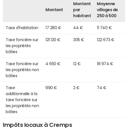
Montant
Moyenne
Montant
par
villages de
habitant
250 à 500
Taxe d'habitation
17 280 €
44 €
11 740 €
Taxe foncière sur
121 120 €
305 €
122 673 €
les propriétés
bâties
Taxe foncière sur
4 650 €
12 €
18 974 €
les propriétés non
bâties
Taxe
990 €
2 €
74 €
additionnelle à la
taxe foncière sur
les propriétés non
bâties
Impôts locaux à Cremps