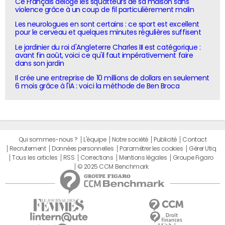
Ce Français déloge les squatteurs de sa maison sans
violence grâce à un coup de fil particulièrement malin
Les neurologues en sont certains : ce sport est excellent
pour le cerveau et quelques minutes régulières suffisent
Le jardinier du roi d'Angleterre Charles III est catégorique :
avant fin août, voici ce qu'il faut impérativement faire
dans son jardin
Il crée une entreprise de 10 millions de dollars en seulement
6 mois grâce à l'IA : voici la méthode de Ben Broca
Qui sommes-nous ?
L'équipe
Notre société
Publicité
Contact
Recrutement
Données personnelles
Paramétrer les cookies
Gérer Utiq
Tous les articles
RSS
Corrections
Mentions légales
Groupe Figaro
© 2025 CCM Benchmark