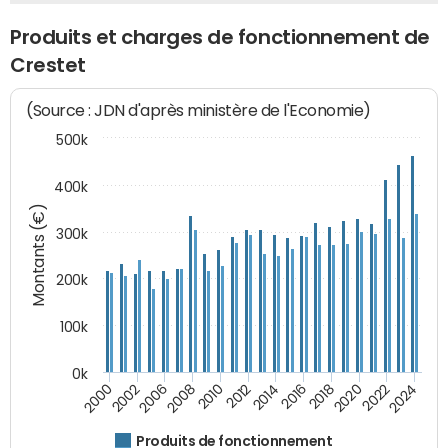
Produits et charges de fonctionnement de
Crestet
(Source : JDN d'après ministère de l'Economie)
500k
400k
Montants (€)
300k
200k
100k
0k
2000
2022
2016
2010
2002
2024
2018
2012
2006
2020
2014
2008
Produits de fonctionnement