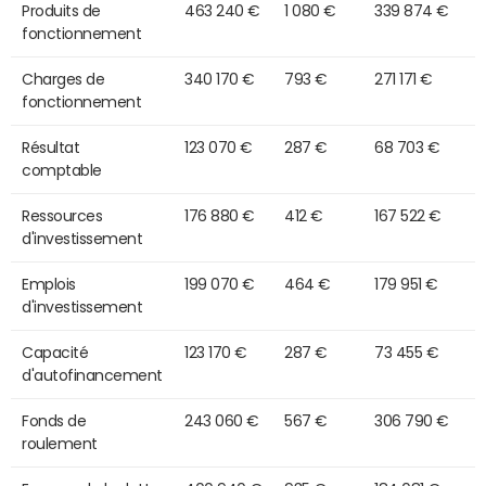
Produits de
463 240 €
1 080 €
339 874 €
fonctionnement
Charges de
340 170 €
793 €
271 171 €
fonctionnement
Résultat
123 070 €
287 €
68 703 €
comptable
Ressources
176 880 €
412 €
167 522 €
d'investissement
Emplois
199 070 €
464 €
179 951 €
d'investissement
Capacité
123 170 €
287 €
73 455 €
d'autofinancement
Fonds de
243 060 €
567 €
306 790 €
roulement