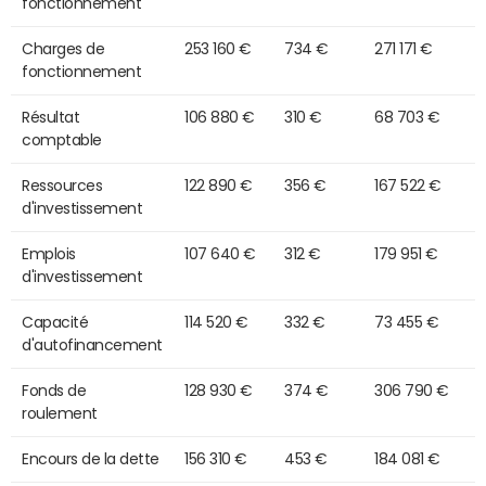
fonctionnement
Charges de
253 160 €
734 €
271 171 €
fonctionnement
Résultat
106 880 €
310 €
68 703 €
comptable
Ressources
122 890 €
356 €
167 522 €
d'investissement
Emplois
107 640 €
312 €
179 951 €
d'investissement
Capacité
114 520 €
332 €
73 455 €
d'autofinancement
Fonds de
128 930 €
374 €
306 790 €
roulement
Encours de la dette
156 310 €
453 €
184 081 €