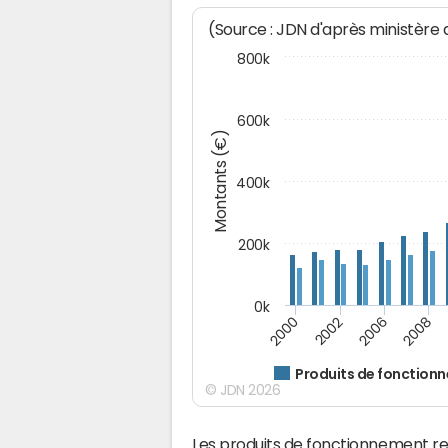
(Source : JDN d'après ministère
800k
600k
Montants (€)
400k
200k
0k
2000
2008
2006
2002
Produits de fonction
© JDN 2026
Les produits de fonctionnement r