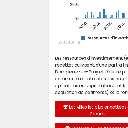
250k
0k
2008
2002
2006
2000
Ressources d'invest
© JDN 2026
Les ressources d'investissement (e
recettes qui visent, d'une part, à f
Dampierre-en-Bray et, d'autre par
commune a contractés. Les emplo
opérations en capital affectant l
acquisition de bâtiments) et le 
Les villes les plus endettées
France