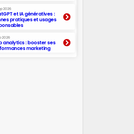
ep 2026
tGPT et IA génératives :
nes pratiques et usages
ponsables
p 2026
 analytics : booster ses
formances marketing