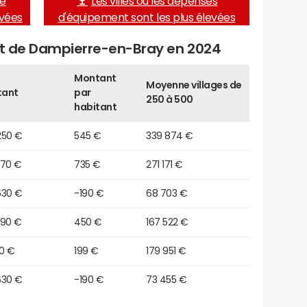
de
Les villes où les dépenses
evées
d'équipement sont les plus élevées
get de Dampierre-en-Bray en 2024
Montant
Moyenne villages de
tant
par
250 à 500
habitant
250 €
545 €
339 874 €
870 €
735 €
271 171 €
630 €
-190 €
68 703 €
590 €
450 €
167 522 €
90 €
199 €
179 951 €
630 €
-190 €
73 455 €