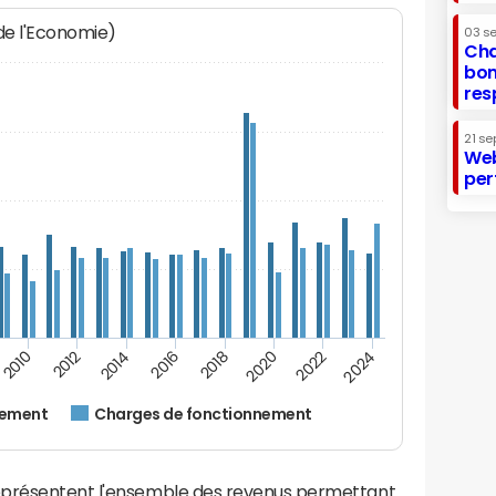
 de l'Economie)
03 s
Cha
bon
res
21 se
Web
per
2014
2024
2012
2022
2010
2020
2018
2016
nement
Charges de fonctionnement
eprésentent l'ensemble des revenus permettant