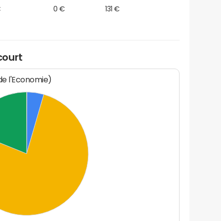
€
0 €
131 €
court
 de l'Economie)