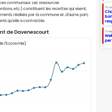
ices communaux. Les ressources
03 s
ions, etc.) constituent les recettes qui visent,
Cha
sements réalisés par la commune et, d'autre part,
bon
ts qu'elle a contractés.
res
ent de Davenescourt
21 se
Web
per
 de l'Economie)