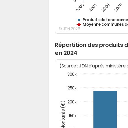
0
2000
2002
2006
2008
Produits de fonctionn
Moyenne communes de 
© JDN 2026
Répartition des produits
en 2024
(Source : JDN d'après ministère
300k
250k
200k
Montants (€)
150k