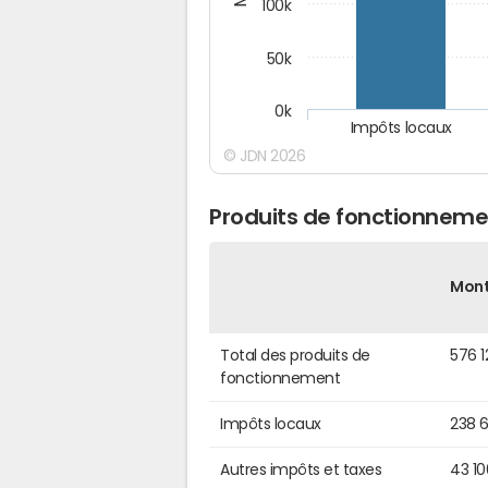
100k
50k
0k
Impôts locaux
© JDN 2026
Produits de fonctionnem
Mon
Total des produits de
576 1
fonctionnement
Impôts locaux
238 
Autres impôts et taxes
43 1