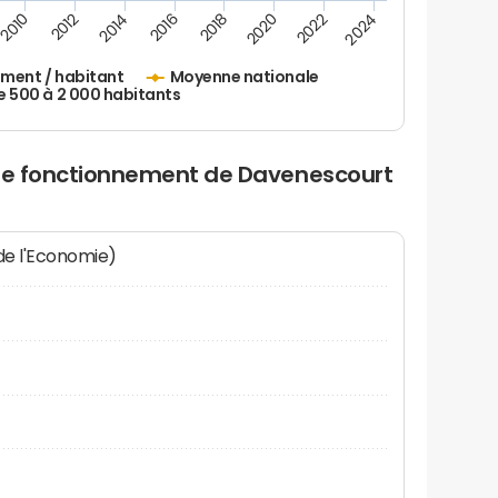
2010
2012
2014
2016
2018
2020
2022
2024
ement / habitant
Moyenne nationale
500 à 2 000 habitants
 de fonctionnement de Davenescourt
 de l'Economie)