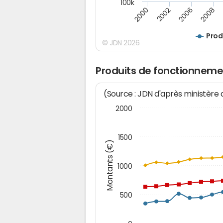
100k
2000
2008
2006
2002
Prod
© JDN 2026
Produits de fonctionneme
(Source : JDN d'après ministère
2000
1500
Montants (€)
1000
500