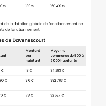
50 €
180 €
160 419 €
et de la dotation globale de fonctionnement ne
its de fonctionnement.
es de Davenescourt
Montant
Moyenne
tant
par
communes de 500 à
habitant
2 000 habitants
0 €
18 €
34 283 €
890 €
316 €
392 793 €
70 €
78 €
32 527 €