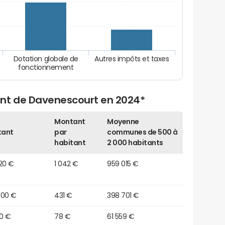
Dotation globale de
Autres impôts et taxes
fonctionnement
ent de Davenescourt en 2024*
Montant
Moyenne
tant
par
communes de 500 à
habitant
2 000 habitants
20 €
1 042 €
959 015 €
600 €
431 €
398 701 €
00 €
78 €
61 559 €