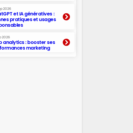
ep 2026
tGPT et IA génératives :
nes pratiques et usages
ponsables
p 2026
 analytics : booster ses
formances marketing