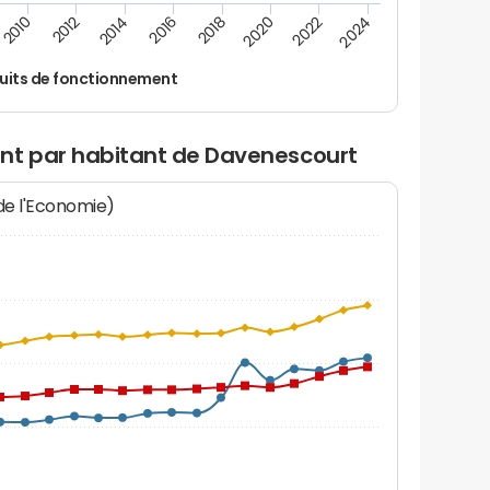
2014
2024
2012
2022
2010
2020
2018
2016
uits de fonctionnement
nt par habitant de Davenescourt
 de l'Economie)