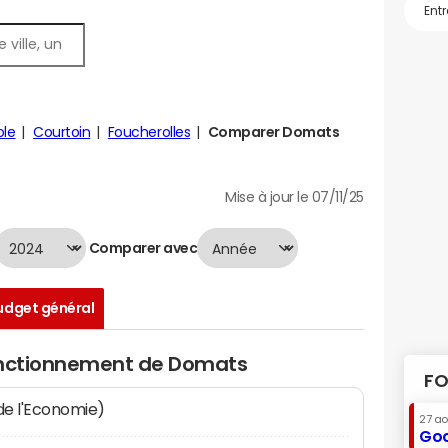
ole
Courtoin
Foucherolles
Comparer Domats
Mise à jour le 07/11/25
Comparer avec
udget général
fonctionnement de Domats
FO
 de l'Economie)
27 a
Goo