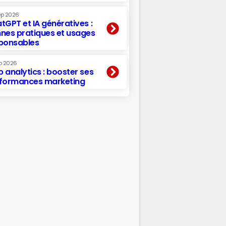
ep 2026
tGPT et IA génératives :
nes pratiques et usages
ponsables
p 2026
 analytics : booster ses
formances marketing