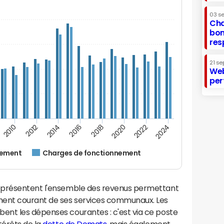
03 s
Cha
bon
res
21 se
Web
per
2022
2018
2014
2010
2024
2020
2016
2012
nement
Charges de fonctionnement
eprésentent l'ensemble des revenus permettant
ment courant de ses services communaux. Les
nt les dépenses courantes : c'est via ce poste