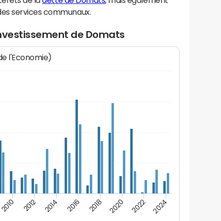
térêts de la
dette de Domats
, mais également
des services communaux.
investissement de Domats
 de l'Economie)
2014
2024
2012
2022
2010
2020
2018
2016