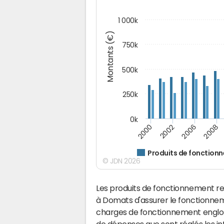
1 000k
Montants (€)
750k
500k
250k
0k
2008
2002
2006
2000
Produits de fonction
© JDN 2026
Les produits de fonctionnement r
à Domats d'assurer le fonctionne
charges de fonctionnement englobe