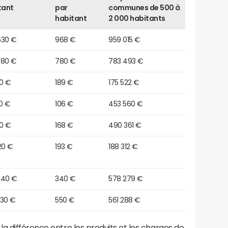
tant
par
communes de 500 à
habitant
2 000 habitants
530 €
968 €
959 015 €
980 €
780 €
783 493 €
50 €
189 €
175 522 €
0 €
106 €
453 560 €
10 €
168 €
490 361 €
20 €
193 €
188 312 €
640 €
340 €
578 279 €
730 €
550 €
561 288 €
a différence entre les produits et les charges de