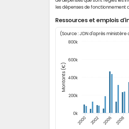
de dépenses que sont réglés les in
les dépenses de fonctionnement 
Ressources et emplois d'
(Source : JDN d'après ministère
800k
600k
Montants (€)
400k
200k
0k
2000
2008
2006
2002