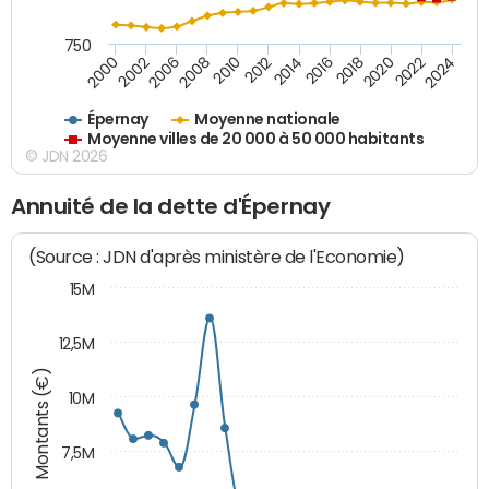
750
2018
2002
2022
2008
2012
2016
2000
2020
2006
2024
2010
2014
Épernay
Moyenne nationale
Moyenne villes de 20 000 à 50 000 habitants
© JDN 2026
Annuité de la dette d'Épernay
(Source : JDN d'après ministère de l'Economie)
15M
12,5M
Montants (€)
10M
7,5M