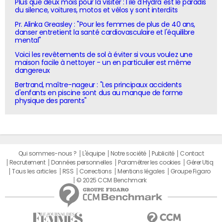
Plus que deux mois pour la visiter : l'île d'Hydra est le paradis
du silence, voitures, motos et vélos y sont interdits
Pr. Alinka Greasley : "Pour les femmes de plus de 40 ans,
danser entretient la santé cardiovasculaire et l'équilibre
mental"
Voici les revêtements de sol à éviter si vous voulez une
maison facile à nettoyer - un en particulier est même
dangereux
Bertrand, maître-nageur : "Les principaux accidents
d'enfants en piscine sont dus au manque de forme
physique des parents"
Qui sommes-nous ?
L'équipe
Notre société
Publicité
Contact
Recrutement
Données personnelles
Paramétrer les cookies
Gérer Utiq
Tous les articles
RSS
Corrections
Mentions légales
Groupe Figaro
© 2025 CCM Benchmark