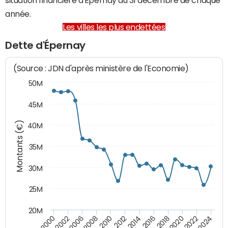
année.
Les villes les plus endettées
Dette d'Épernay
(Source : JDN d'après ministère de l'Economie)
50M
45M
Montants (€)
40M
35M
30M
25M
20M
2018
2002
2022
2008
2012
2016
2000
2020
2006
2024
2010
2014