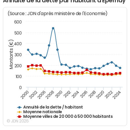
Annuité de la dette par habitant d'Épernay
(Source : JDN d'après ministère de l'Economie)
600
500
Montants (€)
400
300
200
100
0
2014
2008
2000
2024
2018
2012
2006
2022
2016
2010
2002
2020
Annuité de la dette / habitant
Moyenne nationale
Moyenne villes de 20 000 à 50 000 habitants
© JDN 2026