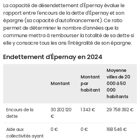
La capacité de désendettement d'Épernay évalue le
rapport entre l'encours de la dette d'Épernay et son
épargne (sa capacité d'autofinancement). Ce ratio
permet de déterminer le nombre d'années que la
commune mettra à rembourser la totalité de sa dette si
elle y consacre tous les ans l'intégralité de son épargne.
Endettement d'Épernay en 2024
Moyenne
Montant
villes de 20
Montant
par
000 à 50
habitant
000
habitants
Encours de la
30 202 120
1 343 €
29 758 392 €
dette
€
Aide aux
0 €
0 €
168 546 €
collectivités ayant