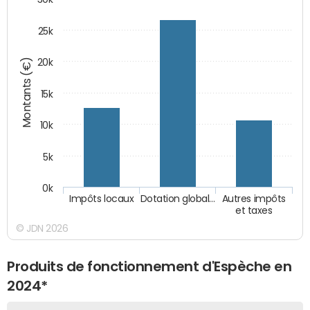
25k
Montants (€)
20k
15k
10k
5k
0k
Impôts locaux
Dotation global…
Autres impôts
et taxes
© JDN 2026
Produits de fonctionnement d'Espèche en
2024*