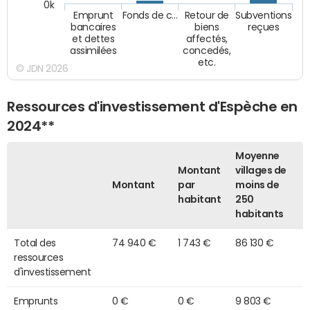
0k
Emprunt
Fonds de c…
Retour de
Subventions
bancaires
biens
reçues
et dettes
affectés,
assimilées
concedés,
etc.
© JDN 2026
Ressources d'investissement d'Espèche en
2024**
Moyenne
Montant
villages de
Montant
par
moins de
habitant
250
habitants
Total des
74 940 €
1 743 €
86 130 €
ressources
d'investissement
Emprunts
0 €
0 €
9 803 €