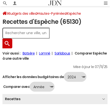
Budgets des villes
Hautes-Pyrénées
Espèche
Recettes d'Espèche (65130)
Recettes 2024
Voir aussi :
Batsère
Lomné
Sarlabous
Comparer Espèche
à une autre ville
Mise à jour le 07/11/25
Afficher les données budgétaires de
Comparer avec
Recettes