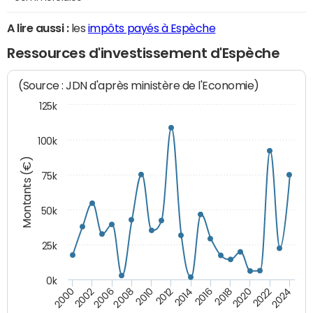
A lire aussi :
les
impôts payés à Espèche
Ressources d'investissement d'Espèche
(Source : JDN d'après ministère de l'Economie)
125k
100k
Montants (€)
75k
50k
25k
0k
2024
2002
2010
2016
2022
2000
2008
2014
2020
2006
2012
2018