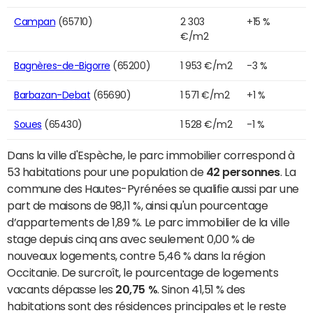
Campan
(65710)
2 303
+15 %
€/m2
Bagnères-de-Bigorre
(65200)
1 953 €/m2
-3 %
Barbazan-Debat
(65690)
1 571 €/m2
+1 %
Soues
(65430)
1 528 €/m2
-1 %
Dans la ville d'Espèche, le parc immobilier correspond à
53 habitations pour une population de
42 personnes
. La
commune des Hautes-Pyrénées se qualifie aussi par une
part de maisons de 98,11 %, ainsi qu'un pourcentage
d’appartements de 1,89 %. Le parc immobilier de la ville
stage depuis cinq ans avec seulement 0,00 % de
nouveaux logements, contre 5,46 % dans la région
Occitanie. De surcroît, le pourcentage de logements
vacants dépasse les
20,75 %
. Sinon 41,51 % des
habitations sont des résidences principales et le reste