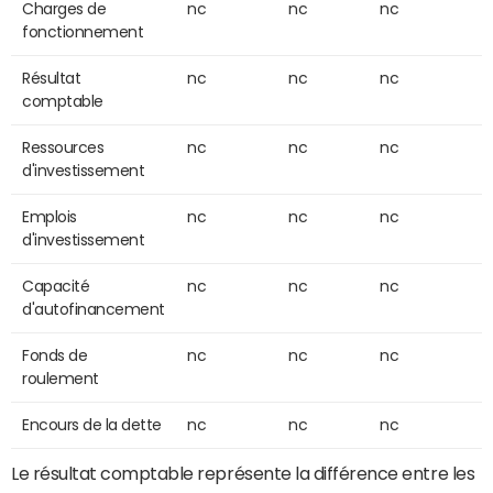
Charges de
nc
nc
nc
fonctionnement
Résultat
nc
nc
nc
comptable
Ressources
nc
nc
nc
d'investissement
Emplois
nc
nc
nc
d'investissement
Capacité
nc
nc
nc
d'autofinancement
Fonds de
nc
nc
nc
roulement
Encours de la dette
nc
nc
nc
Le résultat comptable représente la différence entre les