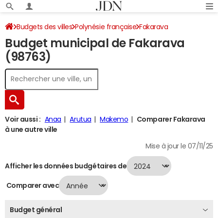
Budgets des villes
Polynésie française
Fakarava
Budget municipal de Fakarava
Budget 2024
(98763)
Voir aussi :
Anaa
Arutua
Makemo
Comparer Fakarava
à une autre ville
Mise à jour le 07/11/25
Afficher les données budgétaires de
Comparer avec
Budget général