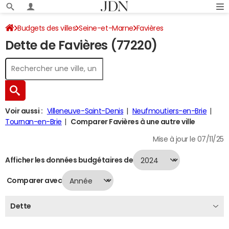
Budgets des villes
Seine-et-Marne
Favières
Dette de Favières (77220)
Dette au 31/12/2024
Voir aussi :
Villeneuve-Saint-Denis
Neufmoutiers-en-Brie
Tournan-en-Brie
Comparer Favières à une autre ville
Mise à jour le 07/11/25
Afficher les données budgétaires de
Comparer avec
Dette