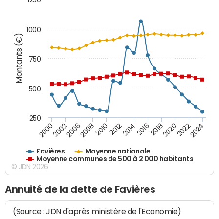
1000
Montants (€)
750
500
250
2018
2002
2022
2008
2012
2016
2000
2020
2006
2024
2010
2014
Favières
Moyenne nationale
Moyenne communes de 500 à 2 000 habitants
© JDN 2026
Annuité de la dette de Favières
(Source : JDN d'après ministère de l'Economie)