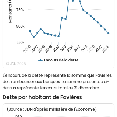
Montants (€)
750k
500k
250k
2016
2014
2012
2010
2008
2006
2002
2000
2024
2022
2020
2018
Encours de la dette
© JDN 2026
L'encours de la dette représente la somme que Favières
doit rembourser aux banques. La somme présentée ci-
dessus représente l'encours total au 31 décembre.
Dette par habitant de Favières
(Source : JDN d'après ministère de l'Economie)
1250