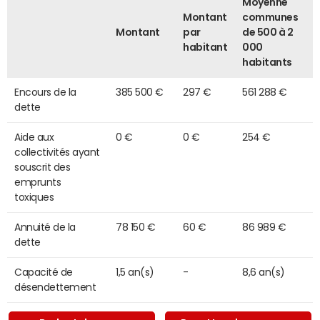
Moyenne
Montant
communes
Montant
par
de 500 à 2
habitant
000
habitants
Encours de la
385 500 €
297 €
561 288 €
dette
Aide aux
0 €
0 €
254 €
collectivités ayant
souscrit des
emprunts
toxiques
Annuité de la
78 150 €
60 €
86 989 €
dette
Capacité de
1,5 an(s)
-
8,6 an(s)
désendettement