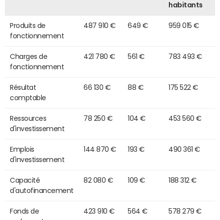
habitants
Produits de
487 910 €
649 €
959 015 €
fonctionnement
Charges de
421 780 €
561 €
783 493 €
fonctionnement
Résultat
66 130 €
88 €
175 522 €
comptable
Ressources
78 250 €
104 €
453 560 €
d'investissement
Emplois
144 870 €
193 €
490 361 €
d'investissement
Capacité
82 080 €
109 €
188 312 €
d'autofinancement
Fonds de
423 910 €
564 €
578 279 €