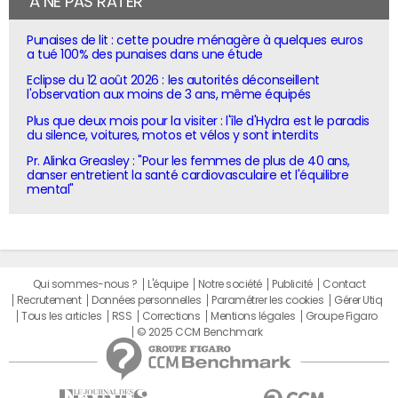
À NE PAS RATER
Punaises de lit : cette poudre ménagère à quelques euros
a tué 100% des punaises dans une étude
Eclipse du 12 août 2026 : les autorités déconseillent
l'observation aux moins de 3 ans, même équipés
Plus que deux mois pour la visiter : l'île d'Hydra est le paradis
du silence, voitures, motos et vélos y sont interdits
Pr. Alinka Greasley : "Pour les femmes de plus de 40 ans,
danser entretient la santé cardiovasculaire et l'équilibre
mental"
Qui sommes-nous ?
L'équipe
Notre société
Publicité
Contact
Recrutement
Données personnelles
Paramétrer les cookies
Gérer Utiq
Tous les articles
RSS
Corrections
Mentions légales
Groupe Figaro
© 2025 CCM Benchmark