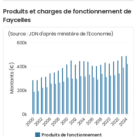
Produits et charges de fonctionnement de
Faycelles
(Source : JDN d'après ministère de l'Economie)
600k
Montants (€)
400k
200k
0k
2000
2022
2016
2010
2002
2024
2018
2012
2006
2020
2014
2008
Produits de fonctionnement