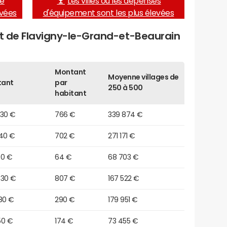
de
Les villes où les dépenses
evées
d'équipement sont les plus élevées
et de Flavigny-le-Grand-et-Beaurain
Montant
Moyenne villages de
tant
par
250 à 500
habitant
330 €
766 €
339 874 €
940 €
702 €
271 171 €
90 €
64 €
68 703 €
630 €
807 €
167 522 €
80 €
290 €
179 951 €
50 €
174 €
73 455 €