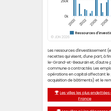
250k
0k
2008
2002
2006
2000
Ressources d'invest
© JDN 2026
Les ressources d'investissement (e
recettes qui visent, d'une part, à f
le-Grand-et-Beaurain et, d'autre 
commune a contractés. Les emplo
opérations en capital affectant l
acquisition de bâtiments) et le 
Les villes les plus endettées
France