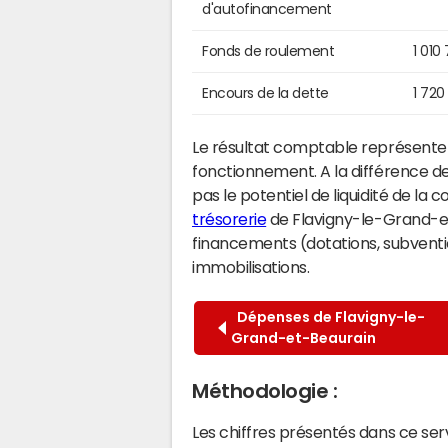
d'autofinancement
Fonds de roulement
1 010
Encours de la dette
1 720
Le résultat comptable représente l
fonctionnement. A la différence de
pas le potentiel de liquidité de la
trésorerie
de Flavigny-le-Grand-et-
financements (dotations, subventio
immobilisations.
Dépenses de Flavigny-le-
Grand-et-Beaurain
Méthodologie :
Les chiffres présentés dans ce se