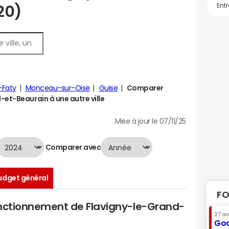
20)
-Faty
Monceau-sur-Oise
Guise
Comparer
et-Beaurain à une autre ville
Mise à jour le 07/11/25
Comparer avec
udget général
FO
onctionnement de Flavigny-le-Grand-
27 a
Goo