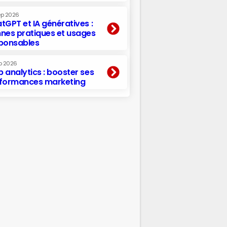
ep 2026
tGPT et IA génératives :
nes pratiques et usages
ponsables
p 2026
 analytics : booster ses
formances marketing