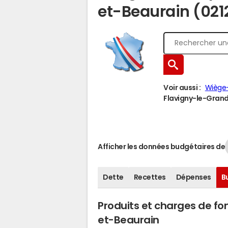
et-Beaurain (021
Voir aussi :
Wiège
Flavigny-le-Grand-
Afficher les données budgétaires de
Dette
Recettes
Dépenses
B
Produits et charges de f
et-Beaurain