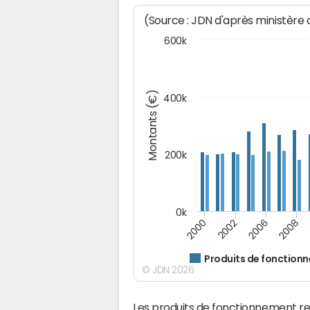
(Source : JDN d'après ministère
600k
Montants (€)
400k
200k
0k
2000
2008
2006
2002
Produits de fonction
© JDN 2026
Les produits de fonctionnement r