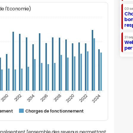
 de l'Economie)
03 s
Cha
bon
res
21 se
Web
per
2014
2024
2012
2022
2010
2020
2018
2016
nement
Charges de fonctionnement
eprésentent l'ensemble des revenus permettant