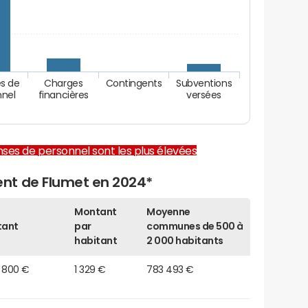
s de
Charges
Contingents
Subventions
nnel
financières
versées
enses de personnel sont les plus élevées
nt de Flumet en 2024*
Montant
Moyenne
tant
par
communes de 500 à
habitant
2 000 habitants
4 800 €
1 329 €
783 493 €