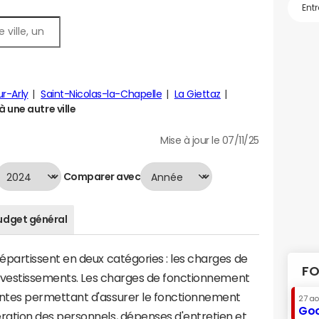
ur-Arly
Saint-Nicolas-la-Chapelle
La Giettaz
 une autre ville
Mise à jour le 07/11/25
Comparer avec
udget général
artissent en deux catégories : les charges de
FO
investissements. Les charges de fonctionnement
tes permettant d'assurer le fonctionnement
27 a
Goo
tion des personnels, dépenses d'entretien et