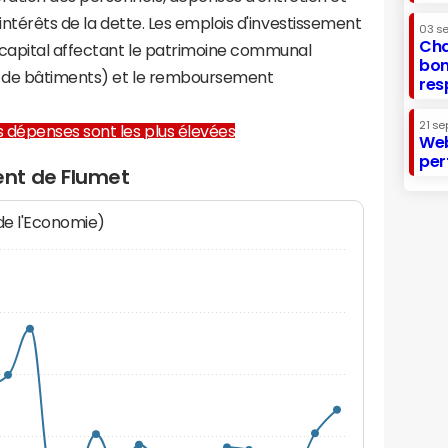
 intérêts de la dette. Les emplois d'investissement
03 s
Cha
capital affectant le patrimoine communal
bon
on de bâtiments) et le remboursement
res
21 se
les dépenses sont les plus élevées
Web
per
nt de Flumet
 de l'Economie)