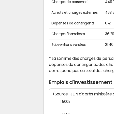
Charges de personnel
449 
Achats et charges externes
458 
Dépenses de contingents
0 €
Charges financières
36 2
Subventions versées
21 4
*
La somme des charges de personn
dépenses de contingents, des char
correspond pas au total des char
Emplois d'investissement
(Source : JDN d'après ministère
1 500k