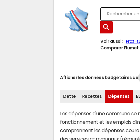
Voir aussi :
Praz-s
Comparer Flumet à
Afficher les données budgétaires de
Dette
Recettes
Dépenses
B
Les dépenses d'une commune se rép
fonctionnement et les emplois d'
comprennent les dépenses couran
des services communaux (rémunéra