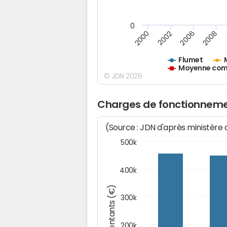
0
2000
2002
2006
2008
Flumet
Moyenne comm
© JDN 2026
Charges de fonctionneme
(Source : JDN d'après ministère
500k
400k
Montants (€)
300k
200k