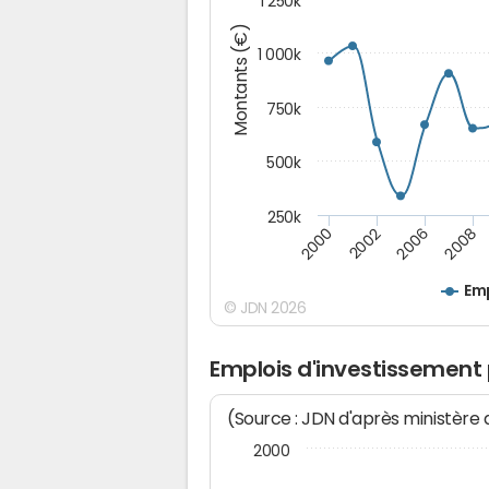
1 250k
Montants (€)
1 000k
750k
500k
250k
2008
2002
2006
2000
Emp
© JDN 2026
Emplois d'investissement
(Source : JDN d'après ministère
2000