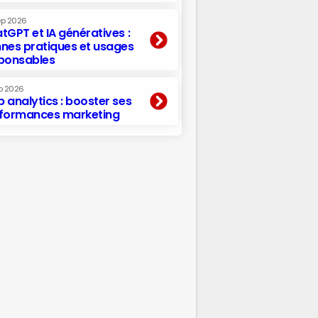
ep 2026
tGPT et IA génératives :
nes pratiques et usages
ponsables
p 2026
 analytics : booster ses
formances marketing