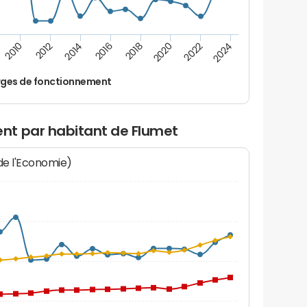
2022
2020
2018
2016
2014
2012
2010
2024
ges de fonctionnement
nt par habitant de Flumet
 de l'Economie)