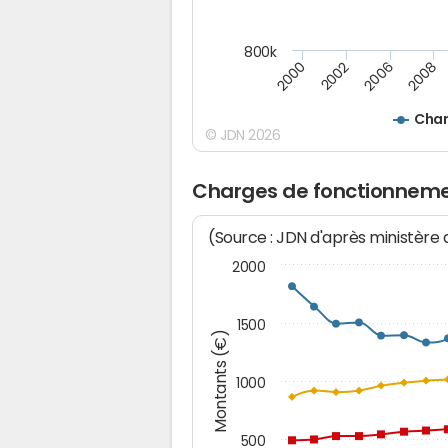
800k
2008
2006
2002
2000
Char
© JDN 2026
Charges de fonctionneme
(Source : JDN d'après ministère
2000
1500
Montants (€)
1000
500