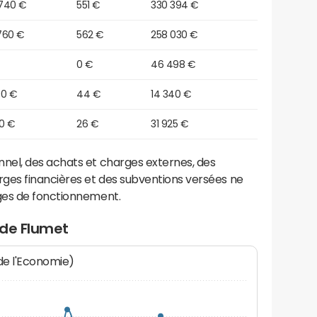
740 €
551 €
330 394 €
760 €
562 €
258 030 €
0 €
46 498 €
90 €
44 €
14 340 €
00 €
26 €
31 925 €
el, des achats et charges externes, des
ges financières et des subventions versées ne
ges de fonctionnement.
 de Flumet
 de l'Economie)