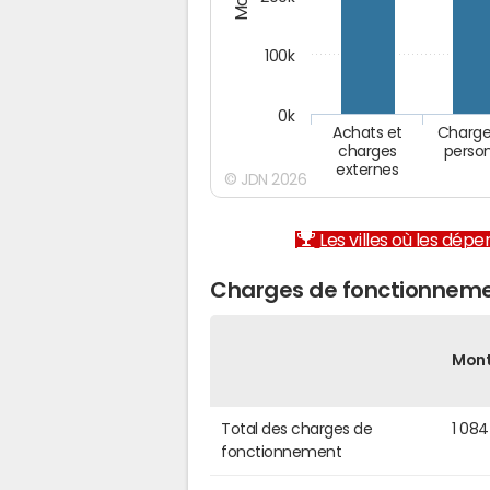
100k
0k
Achats et
Charge
charges
perso
externes
© JDN 2026
Les villes où les dép
Charges de fonctionneme
Mon
Total des charges de
1 08
fonctionnement