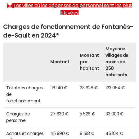
Les villes où les dépenses de personnel sont les plus
élevées
Charges de fonctionnement de Fontanès-
de-Sault en 2024*
Moyenne
Montant
villages de
Montant
par
moins de
habitant
250
habitants
Total des charges
118 140 €
23 628 €
123 054 €
de
fonctionnement
Charges de
27 630 €
5 526 €
33 003 €
personnel
Achats et charges
45 990 €
9 198 €
45 104 €