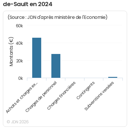
de-Sault en 2024
(Source : JDN d'après ministère de l'Economie)
60k
Montants (€)
40k
20k
0k
Charges financières
Achats et charges ex…
Contingents
Charges de personnel
Subventions versées
© JDN 2026