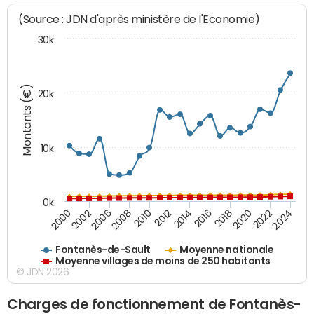
(Source : JDN d'après ministère de l'Economie)
30k
Montants (€)
20k
10k
0k
2020
2024
2000
2006
2010
2014
2018
2022
2002
2008
2012
2016
Fontanès-de-Sault
Moyenne nationale
Moyenne villages de moins de 250 habitants
© JDN 2026
Charges de fonctionnement de Fontanès-