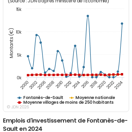
(Source : JDN d'après ministère de l'Economie)
15k
Montants (€)
10k
5k
0k
2010
2018
2008
2016
2006
2024
2014
2002
2022
2012
2000
2020
Fontanès-de-Sault
Moyenne nationale
Moyenne villages de moins de 250 habitants
© JDN 2026
Emplois d'investissement de Fontanès-de-
Sault en 2024