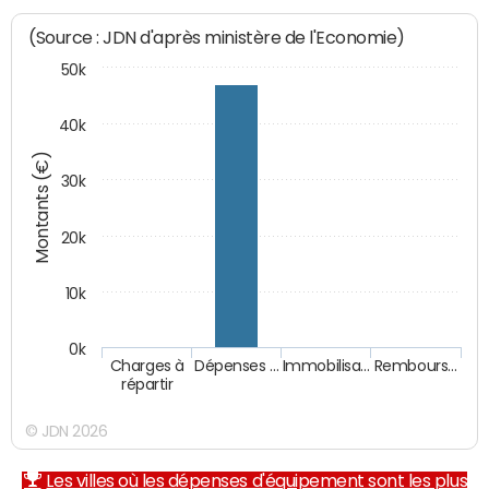
(Source : JDN d'après ministère de l'Economie)
50k
40k
Montants (€)
30k
20k
10k
0k
Charges à
Dépenses …
Immobilisa…
Rembours…
répartir
© JDN 2026
Les villes où les dépenses d'équipement sont les plus