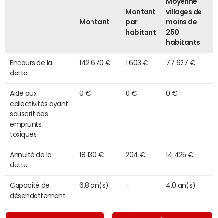
Moyenne
Montant
villages de
Montant
par
moins de
habitant
250
habitants
Encours de la
142 670 €
1 603 €
77 627 €
dette
Aide aux
0 €
0 €
0 €
collectivités ayant
souscrit des
emprunts
toxiques
Annuité de la
18 130 €
204 €
14 425 €
dette
Capacité de
6,8 an(s)
-
4,0 an(s)
désendettement