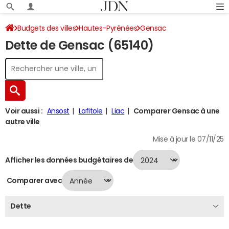
Budgets des villes
Hautes-Pyrénées
Gensac
Dette de Gensac (65140)
Dette au 31/12/2024
Voir aussi :
Ansost
Lafitole
Liac
Comparer Gensac à une
autre ville
Mise à jour le 07/11/25
Afficher les données budgétaires de
Comparer avec
Dette