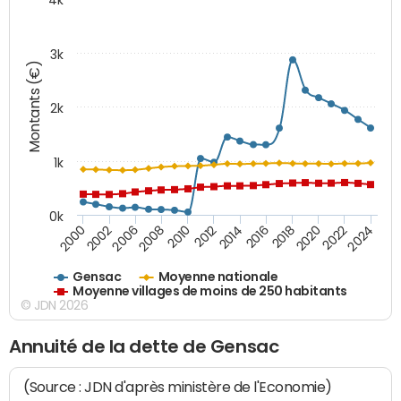
3k
Montants (€)
2k
1k
0k
2016
2014
2012
2010
2008
2006
2002
2000
2024
2022
2020
2018
Gensac
Moyenne nationale
Moyenne villages de moins de 250 habitants
© JDN 2026
Annuité de la dette de Gensac
(Source : JDN d'après ministère de l'Economie)