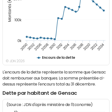
Montants (€)
100k
0k
2008
2022
2002
2018
2014
2010
2024
2006
2020
2000
2016
2012
Encours de la dette
© JDN 2026
L'encours de la dette représente la somme que Gensac
doit rembourser aux banques. La somme présentée ci-
dessus représente l'encours total au 31 décembre.
Dette par habitant de Gensac
(Source : JDN d'après ministère de l'Economie)
4k