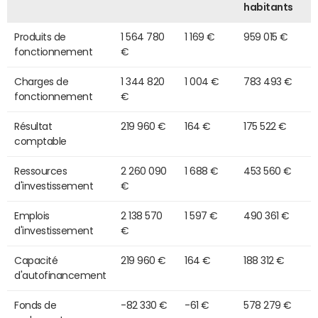
habitants
Produits de
1 564 780
1 169 €
959 015 €
fonctionnement
€
Charges de
1 344 820
1 004 €
783 493 €
fonctionnement
€
Résultat
219 960 €
164 €
175 522 €
comptable
Ressources
2 260 090
1 688 €
453 560 €
d'investissement
€
Emplois
2 138 570
1 597 €
490 361 €
d'investissement
€
Capacité
219 960 €
164 €
188 312 €
d'autofinancement
Fonds de
-82 330 €
-61 €
578 279 €