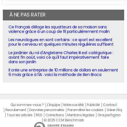
À NE PAS RATER
Ce Français déloge les squatteurs de sa maison sans
violence grâce à un coup de fil particulièrement malin
Les neurologues en sont certains : ce sport est excellent
pour le cerveau et quelques minutes régulières suffisent
Le jardinier du roi d'Angleterre Charles III est catégorique :
avant fin août, voici ce qu'il faut impérativement faire
dans son jardin
Il crée une entreprise de 10 millions de dollars en seulement
6 mois grâce à l'IA : voici la méthode de Ben Broca
Qui sommes-nous ?
L'équipe
Notre société
Publicité
Contact
Recrutement
Données personnelles
Paramétrer les cookies
Gérer Utiq
Tous les articles
RSS
Corrections
Mentions légales
Groupe Figaro
© 2025 CCM Benchmark