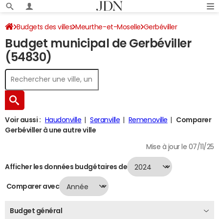
Budgets des villes
Meurthe-et-Moselle
Gerbéviller
Budget municipal de Gerbéviller
Budget 2024
(54830)
Voir aussi :
Haudonville
Seranville
Remenoville
Comparer
Gerbéviller à une autre ville
Mise à jour le 07/11/25
Afficher les données budgétaires de
Comparer avec
Budget général