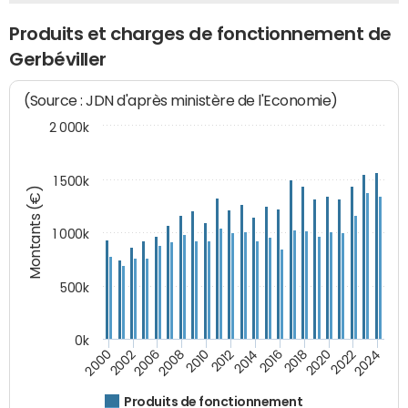
Produits et charges de fonctionnement de
Gerbéviller
(Source : JDN d'après ministère de l'Economie)
2 000k
1 500k
Montants (€)
1 000k
500k
0k
2014
2008
2000
2024
2018
2012
2006
2022
2016
2010
2002
2020
Produits de fonctionnement