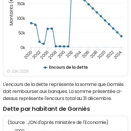
Montants (€)
150k
100k
50k
0k
2008
2022
2002
2018
2014
2010
2024
2006
2020
2000
2016
2012
Encours de la dette
© JDN 2026
L'encours de la dette représente la somme que Gorniès
doit rembourser aux banques. La somme présentée ci-
dessus représente l'encours total au 31 décembre.
Dette par habitant de Gorniès
(Source : JDN d'après ministère de l'Economie)
2000