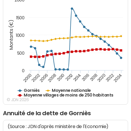
1500
Montants (€)
1000
500
0
2018
2002
2022
2008
2012
2016
2000
2020
2006
2024
2010
2014
Gorniès
Moyenne nationale
Moyenne villages de moins de 250 habitants
© JDN 2026
Annuité de la dette de Gorniès
(Source : JDN d'après ministère de l'Economie)