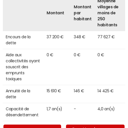
Moyenne
Montant
villages de
Montant
par
moins de
habitant
250
habitants
Encours de la
37 200 €
348 €
77 627 €
dette
Aide aux
0 €
0 €
0 €
collectivités ayant
souscrit des
emprunts
toxiques
Annuité de la
15 610 €
146 €
14 425 €
dette
Capacité de
1,7 an(s)
-
4,0 an(s)
désendettement