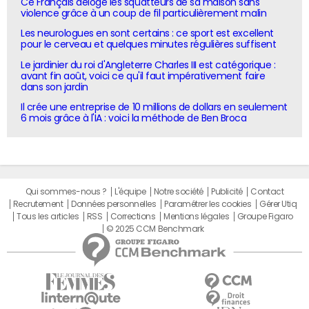
Ce Français déloge les squatteurs de sa maison sans
violence grâce à un coup de fil particulièrement malin
Les neurologues en sont certains : ce sport est excellent
pour le cerveau et quelques minutes régulières suffisent
Le jardinier du roi d'Angleterre Charles III est catégorique :
avant fin août, voici ce qu'il faut impérativement faire
dans son jardin
Il crée une entreprise de 10 millions de dollars en seulement
6 mois grâce à l'IA : voici la méthode de Ben Broca
Qui sommes-nous ?
L'équipe
Notre société
Publicité
Contact
Recrutement
Données personnelles
Paramétrer les cookies
Gérer Utiq
Tous les articles
RSS
Corrections
Mentions légales
Groupe Figaro
© 2025 CCM Benchmark