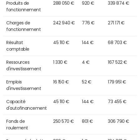
Produits de
288 050 €
920 €
339 874 €
fonctionnement
Charges de
242 940 €
776 €
271 171 €
fonctionnement
Résultat
45 110 €
144 €
68 703 €
comptable
Ressources
1 330 €
4 €
167 522 €
d'investissement
Emplois
16 150 €
52 €
179 951 €
d'investissement
Capacité
45 110 €
144 €
73 455 €
d'autofinancement
Fonds de
250 570 €
801 €
306 790 €
roulement