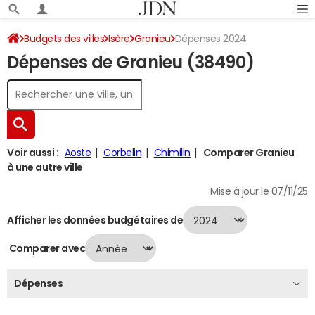
Budgets des villes
Isère
Granieu
Dépenses 2024
Dépenses de Granieu (38490)
Voir aussi :
Aoste
Corbelin
Chimilin
Comparer Granieu
à une autre ville
Mise à jour le 07/11/25
Afficher les données budgétaires de
Comparer avec
Dépenses