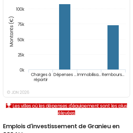
100k
Montants (€)
75k
50k
25k
0k
Charges à
Dépenses …
Immobilisa…
Rembours…
répartir
© JDN 2026
Les villes où les dépenses d'équipement sont les plus
élevées
Emplois d'investissement de Granieu en