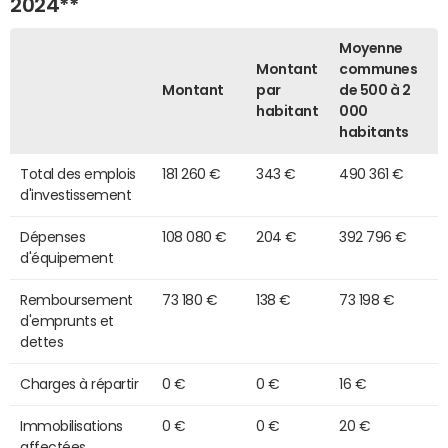
2024**
Moyenne
Montant
communes
Montant
par
de 500 à 2
habitant
000
habitants
Total des emplois
181 260 €
343 €
490 361 €
d'investissement
Dépenses
108 080 €
204 €
392 796 €
d'équipement
Remboursement
73 180 €
138 €
73 198 €
d'emprunts et
dettes
Charges à répartir
0 €
0 €
16 €
Immobilisations
0 €
0 €
20 €
affectées,