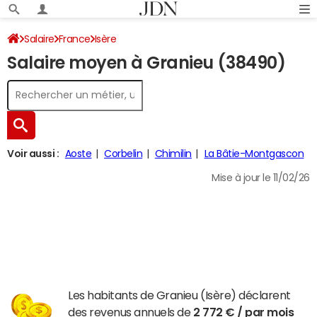
Salaire
France
Isère
Salaire moyen à Granieu (38490)
Voir aussi :
Aoste
Corbelin
Chimilin
La Bâtie-Montgascon
Mise à jour le 11/02/26
Les habitants de Granieu (Isère) déclarent
des revenus annuels de
2 772 € / par mois