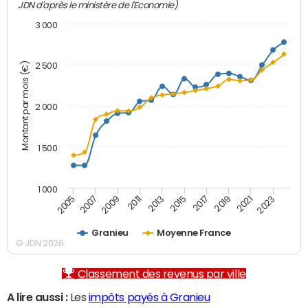
JDN d'après le ministère de l'Economie)
3 000
Montant par mois (€)
2 500
2 000
1 500
1 000
2007
2017
2009
2019
2011
2021
2013
2023
2005
2015
Granieu
Moyenne France
© JDN 2026
Classement des revenus par ville
A lire aussi :
Les
impôts payés à Granieu