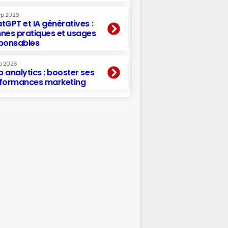
ep 2026
tGPT et IA génératives :
nes pratiques et usages
ponsables
p 2026
 analytics : booster ses
formances marketing