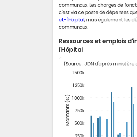
communaux. Les charges de fonct
c'est via ce poste de dépenses que 
et-l'Hôpital
, mais également les 
communaux.
Ressources et emplois d'
l'Hôpital
(Source : JDN d'après ministère
1 500k
1 250k
Montants (€)
1 000k
750k
500k
250k