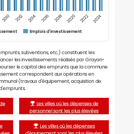
2022
2018
2014
2010
2024
2020
2016
2012
issement
Emplois d'investissement
mprunts, subventions, etc.) constituent les
financer les investissements réalisés par Grayan-
embourser le capital des emprunts que la commune
tissement correspondent aux opérations en
ommunal (travaux d'équipement, acquisition de
d'emprunts.
 de
Les villes où les dépenses de
personnel sont les plus élevées
de
Les villes où les dépenses
evées
d'équipement sont les plus élevées