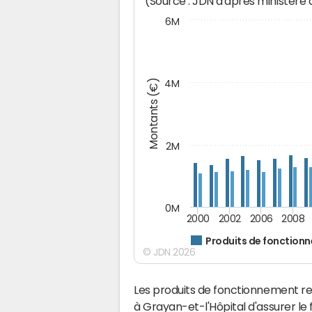
(Source : JDN d'après ministère
6M
Montants (€)
4M
2M
0M
2000
2002
2006
2008
Produits de fonction
© JDN 2026
Les produits de fonctionnement r
à Grayan-et-l'Hôpital d'assurer l