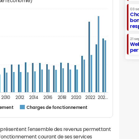
 de l'Economie)
03 s
Cha
bon
res
21 se
Web
per
2010
2012
2014
2016
2018
2020
2022
202…
nement
Charges de fonctionnement
eprésentent l'ensemble des revenus permettant
e fonctionnement courant de ses services