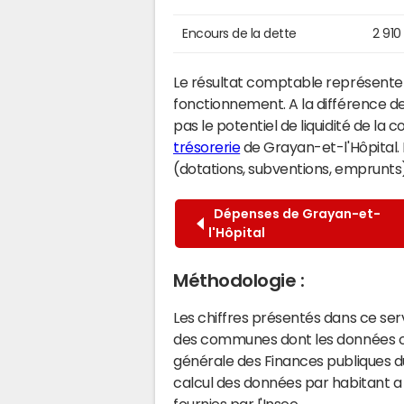
Encours de la dette
2 910
Le résultat comptable représente l
fonctionnement. A la différence de
pas le potentiel de liquidité de la
trésorerie
de Grayan-et-l'Hôpital. 
(dotations, subventions, emprunts) 
Dépenses de Grayan-et-
l'Hôpital
Méthodologie :
Les chiffres présentés dans ce se
des communes dont les données co
générale des Finances publiques du
calcul des données par habitant a 
fournies par l'Insee.