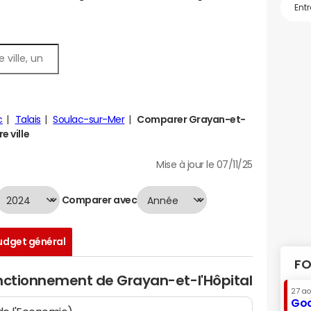
c
Talais
Soulac-sur-Mer
Comparer Grayan-et-
e ville
Mise à jour le 07/11/25
Comparer avec
udget général
FO
onctionnement de Grayan-et-l'Hôpital
27 a
Goo