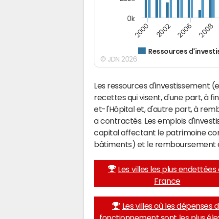
0k
2008
2002
2006
2000
Ressources d'invest
© JDN 2026
Les ressources d'investissement (e
recettes qui visent, d'une part, à 
et-l'Hôpital et, d'autre part, à r
a contractés. Les emplois d'inves
capital affectant le patrimoine c
bâtiments) et le remboursement 
Les villes les plus endettées
France
Les villes où les dépenses 
fonctionnement sont les plus él