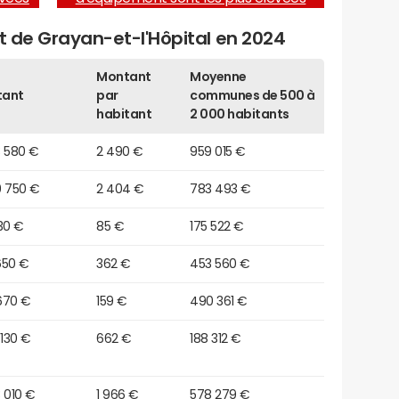
et de Grayan-et-l'Hôpital en 2024
Montant
Moyenne
tant
par
communes de 500 à
habitant
2 000 habitants
3 580 €
2 490 €
959 015 €
9 750 €
2 404 €
783 493 €
30 €
85 €
175 522 €
650 €
362 €
453 560 €
670 €
159 €
490 361 €
 130 €
662 €
188 312 €
 010 €
1 966 €
578 279 €