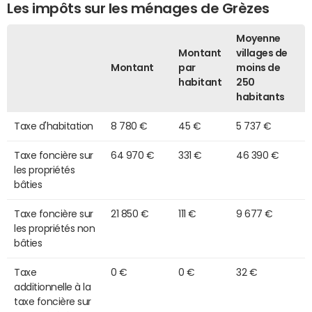
Les impôts sur les ménages de Grèzes
Moyenne
Montant
villages de
Montant
par
moins de
habitant
250
habitants
Taxe d'habitation
8 780 €
45 €
5 737 €
Taxe foncière sur
64 970 €
331 €
46 390 €
les propriétés
bâties
Taxe foncière sur
21 850 €
111 €
9 677 €
les propriétés non
bâties
Taxe
0 €
0 €
32 €
additionnelle à la
taxe foncière sur