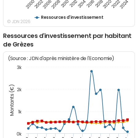
2000
2022
2016
2010
2002
2024
2018
2012
2006
2020
2014
2008
Ressources d'investissement
© JDN 2026
Ressources d'investissement par habitant
de Grèzes
(Source : JDN d'après ministère de l'Economie)
3k
Montants (€)
2k
1k
0k