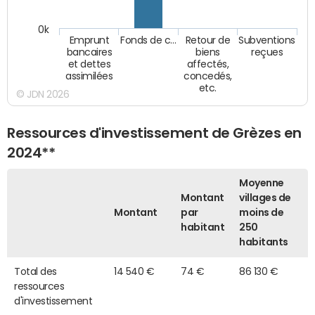
0k
Emprunt
Fonds de c…
Retour de
Subventions
bancaires
biens
reçues
et dettes
affectés,
assimilées
concedés,
etc.
© JDN 2026
Ressources d'investissement de Grèzes en
2024**
Moyenne
Montant
villages de
Montant
par
moins de
habitant
250
habitants
Total des
14 540 €
74 €
86 130 €
ressources
d'investissement