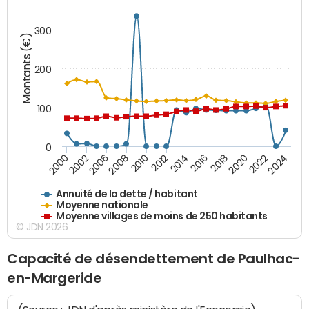
300
Montants (€)
200
100
0
2014
2008
2000
2024
2018
2012
2006
2022
2016
2010
2002
2020
Annuité de la dette / habitant
Moyenne nationale
Moyenne villages de moins de 250 habitants
© JDN 2026
Capacité de désendettement de Paulhac-
en-Margeride