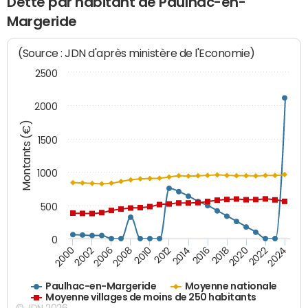
Dette par habitant de Paulhac-en-
Margeride
(Source : JDN d'après ministère de l'Economie)
2500
2000
Montants (€)
1500
1000
500
0
2018
2002
2022
2008
2012
2016
2000
2020
2006
2024
2010
2014
Paulhac-en-Margeride
Moyenne nationale
Moyenne villages de moins de 250 habitants
© JDN 2026