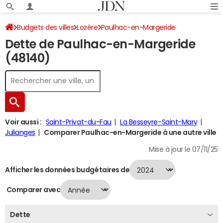
Budgets des villes
Lozère
Paulhac-en-Margeride
Dette de Paulhac-en-Margeride
Dette au 31/12/2024
(48140)
Voir aussi :
Saint-Privat-du-Fau
La Besseyre-Saint-Mary
Julianges
Comparer Paulhac-en-Margeride à une autre ville
Mise à jour le 07/11/25
Afficher les données budgétaires de
Comparer avec
Dette