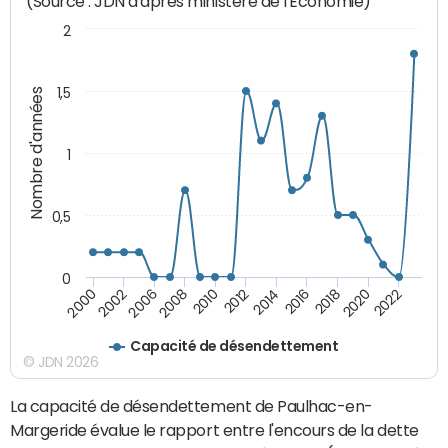
(Source : JDN d'après ministère de l'Economie)
2
1,5
Nombre d'années
1
0,5
0
2022
2020
2018
2016
2014
2012
2010
2008
2006
2002
2000
Capacité de désendettement
© JDN 2026
La capacité de désendettement de Paulhac-en-
Margeride évalue le rapport entre l'encours de la dette