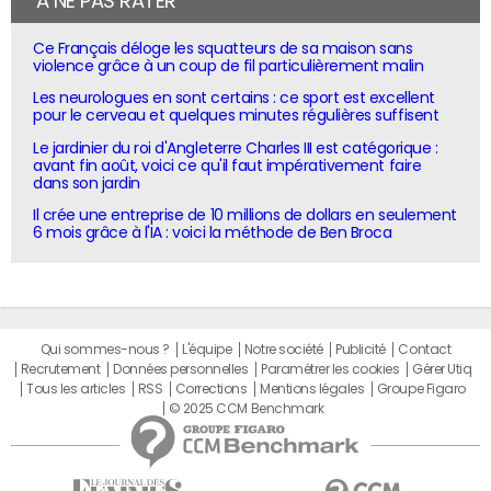
À NE PAS RATER
Ce Français déloge les squatteurs de sa maison sans
violence grâce à un coup de fil particulièrement malin
Les neurologues en sont certains : ce sport est excellent
pour le cerveau et quelques minutes régulières suffisent
Le jardinier du roi d'Angleterre Charles III est catégorique :
avant fin août, voici ce qu'il faut impérativement faire
dans son jardin
Il crée une entreprise de 10 millions de dollars en seulement
6 mois grâce à l'IA : voici la méthode de Ben Broca
Qui sommes-nous ?
L'équipe
Notre société
Publicité
Contact
Recrutement
Données personnelles
Paramétrer les cookies
Gérer Utiq
Tous les articles
RSS
Corrections
Mentions légales
Groupe Figaro
© 2025 CCM Benchmark