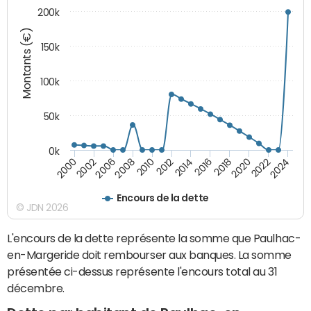
200k
Montants (€)
150k
100k
50k
0k
2008
2022
2002
2018
2014
2010
2024
2006
2020
2000
2016
2012
Encours de la dette
© JDN 2026
L'encours de la dette représente la somme que Paulhac-
en-Margeride doit rembourser aux banques. La somme
présentée ci-dessus représente l'encours total au 31
décembre.