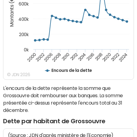
Montants (€)
600k
400k
200k
0k
2016
2014
2012
2010
2008
2006
2002
2000
2024
2022
2020
2018
Encours de la dette
© JDN 2026
L'encours de la dette représente la somme que
Grossouvre doit rembourser aux banques. La somme
présentée ci-dessus représente l'encours total au 31
décembre.
Dette par habitant de Grossouvre
(Source : JDN d'après ministère de l'Economie)