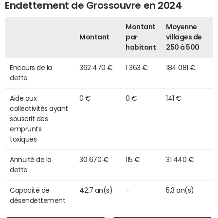
Endettement de Grossouvre en 2024
Montant
Moyenne
Montant
par
villages de
habitant
250 à 500
Encours de la
362 470 €
1 363 €
184 081 €
dette
Aide aux
0 €
0 €
141 €
collectivités ayant
souscrit des
emprunts
toxiques
Annuité de la
30 670 €
115 €
31 440 €
dette
Capacité de
42,7 an(s)
-
5,3 an(s)
désendettement