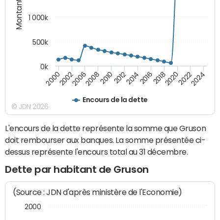
Montants (€)
1 000k
500k
0k
2014
2008
2000
2024
2018
2012
2006
2022
2016
2010
2002
2020
Encours de la dette
© JDN 2026
L'encours de la dette représente la somme que Gruson
doit rembourser aux banques. La somme présentée ci-
dessus représente l'encours total au 31 décembre.
Dette par habitant de Gruson
(Source : JDN d'après ministère de l'Economie)
2000