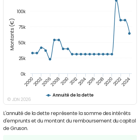
100k
Montants (€)
75k
50k
25k
0k
2024
2002
2010
2016
2022
2000
2008
2014
2020
2006
2012
2018
Annuité de la dette
© JDN 2026
L'annuité de la dette représente la somme des intérêts
d'emprunts et du montant du remboursement du capital
de Gruson.