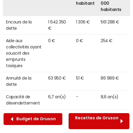
habitant
000
habitants
Encours de la
1 642 350
1 306 €
561 288 €
dette
€
Aide aux
0 €
0 €
254 €
collectivités ayant
souscrit des
emprunts
toxiques
Annuité de la
63 950 €
51 €
86 989 €
dette
Capacité de
6,7 an(s)
-
8,6 an(s)
désendettement
Recettes de Gruson
Budget de Gruson