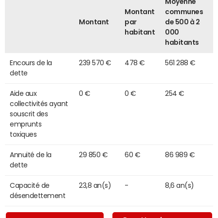
Moyenne
Montant
communes
Montant
par
de 500 à 2
habitant
000
habitants
Encours de la
239 570 €
478 €
561 288 €
dette
Aide aux
0 €
0 €
254 €
collectivités ayant
souscrit des
emprunts
toxiques
Annuité de la
29 850 €
60 €
86 989 €
dette
Capacité de
23,8 an(s)
-
8,6 an(s)
désendettement