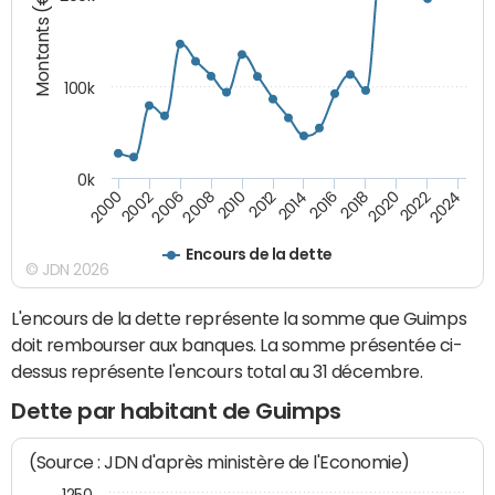
Montants (€)
100k
0k
2008
2022
2002
2018
2014
2010
2024
2006
2020
2000
2016
2012
Encours de la dette
© JDN 2026
L'encours de la dette représente la somme que Guimps
doit rembourser aux banques. La somme présentée ci-
dessus représente l'encours total au 31 décembre.
Dette par habitant de Guimps
(Source : JDN d'après ministère de l'Economie)
1250