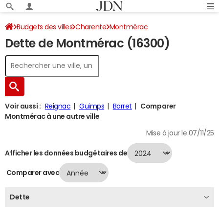
Budgets des villes
Charente
Montmérac
Dette de Montmérac (16300)
Dette au 31/12/2024
Voir aussi :
Reignac
Guimps
Barret
Comparer
Montmérac à une autre ville
Mise à jour le 07/11/25
Afficher les données budgétaires de
Comparer avec
Dette