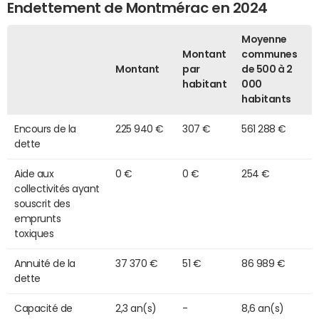
Endettement de Montmérac en 2024
Moyenne
Montant
communes
Montant
par
de 500 à 2
habitant
000
habitants
Encours de la
225 940 €
307 €
561 288 €
dette
Aide aux
0 €
0 €
254 €
collectivités ayant
souscrit des
emprunts
toxiques
Annuité de la
37 370 €
51 €
86 989 €
dette
Capacité de
2,3 an(s)
-
8,6 an(s)