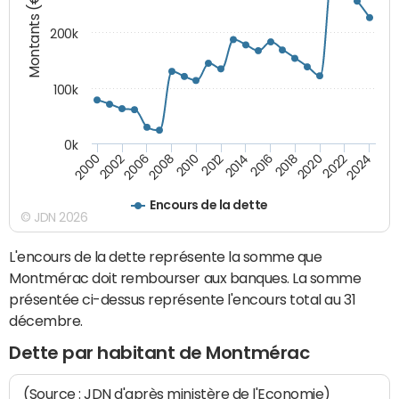
Montants (€)
200k
100k
0k
2000
2022
2016
2010
2002
2024
2018
2012
2006
2020
2014
2008
Encours de la dette
© JDN 2026
L'encours de la dette représente la somme que
Montmérac doit rembourser aux banques. La somme
présentée ci-dessus représente l'encours total au 31
décembre.
Dette par habitant de Montmérac
(Source : JDN d'après ministère de l'Economie)