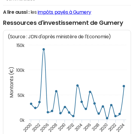
A lire aussi :
les
impôts payés à Gumery
Ressources d'investissement de Gumery
(Source : JDN d'après ministère de l'Economie)
150k
Montants (€)
100k
50k
0k
2024
2002
2010
2016
2022
2000
2008
2014
2020
2006
2012
2018