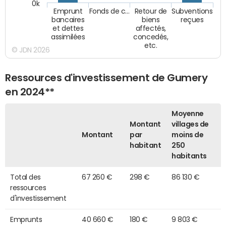
0k
Emprunt
Fonds de c…
Retour de
Subventions
bancaires
biens
reçues
et dettes
affectés,
assimilées
concedés,
etc.
© JDN 2026
Ressources d'investissement de Gumery
en 2024**
Moyenne
Montant
villages de
Montant
par
moins de
habitant
250
habitants
Total des
67 260 €
298 €
86 130 €
ressources
d'investissement
Emprunts
40 660 €
180 €
9 803 €