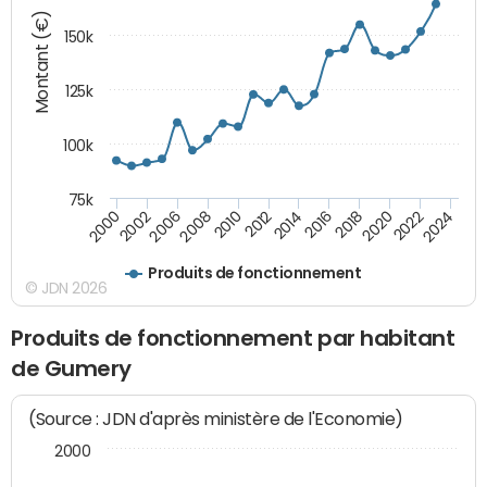
Montant (€)
150k
125k
100k
75k
2008
2022
2002
2018
2014
2010
2024
2006
2020
2000
2016
2012
Produits de fonctionnement
© JDN 2026
Produits de fonctionnement par habitant
de Gumery
(Source : JDN d'après ministère de l'Economie)
2000