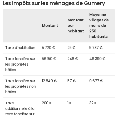
Les impôts sur les ménages de Gumery
Moyenne
Montant
villages de
Montant
par
moins de
habitant
250
habitants
Taxe d'habitation
5 720 €
25 €
5 737 €
Taxe foncière sur
56 150 €
248 €
46 390 €
les propriétés
bâties
Taxe foncière sur
12 840 €
57 €
9 677 €
les propriétés non
bâties
Taxe
200 €
1 €
32 €
additionnelle à la
taxe foncière sur