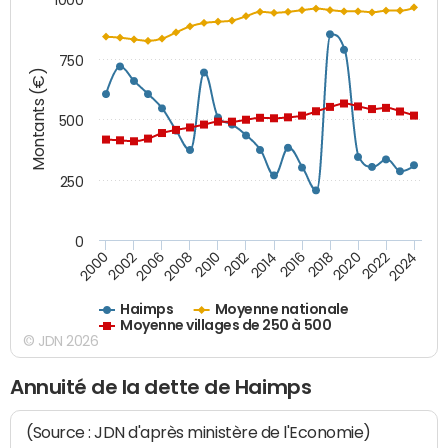
750
Montants (€)
500
250
0
2018
2002
2022
2008
2012
2016
2000
2020
2006
2024
2010
2014
Haimps
Moyenne nationale
Moyenne villages de 250 à 500
© JDN 2026
Annuité de la dette de Haimps
(Source : JDN d'après ministère de l'Economie)