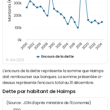
Montants (€)
300k
200k
100k
0k
2000
2022
2016
2010
2002
2024
2018
2012
2006
2020
2014
2008
Encours de la dette
© JDN 2026
L'encours de la dette représente la somme que Haimps
doit rembourser aux banques. La somme présentée ci-
dessus représente l'encours total au 31 décembre.
Dette par habitant de Haimps
(Source : JDN d'après ministère de l'Economie)
1000