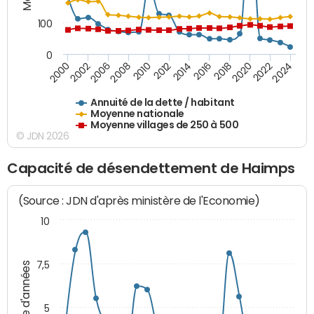
100
0
2014
2008
2000
2024
2018
2012
2006
2022
2016
2010
2002
2020
Annuité de la dette / habitant
Moyenne nationale
Moyenne villages de 250 à 500
© JDN 2026
Capacité de désendettement de Haimps
(Source : JDN d'après ministère de l'Economie)
10
7,5
Nombre d'années
5