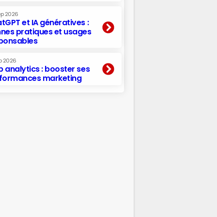
ep 2026
tGPT et IA génératives :
nes pratiques et usages
ponsables
p 2026
 analytics : booster ses
formances marketing