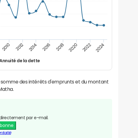
2022
2018
2014
2010
2024
2020
2016
2012
Annuité de la dette
la somme des intérêts d'emprunts et du montant
Matha.
directement par e-mail.
abonne
tialité