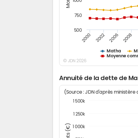
1000
750
500
2000
2002
2006
2008
Matha
M
Moyenne commu
© JDN 2026
Annuité de la dette de M
(Source : JDN d'après ministère
1 500k
1 250k
1 000k