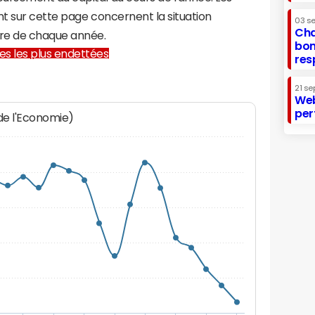
t sur cette page concernent la situation
03 s
Cha
re de chaque année.
bon
lles les plus endettées
res
21 se
Web
per
 de l'Economie)