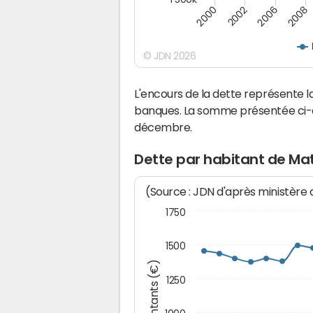
2000
2002
2006
2008
© JDN 2026
L'encours de la dette représente
banques. La somme présentée ci-de
décembre.
Dette par habitant de Ma
(Source : JDN d'après ministère
1750
1500
Montants (€)
1250