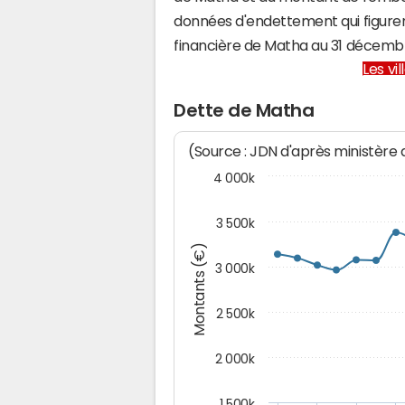
données d'endettement qui figuren
financière de Matha au 31 décemb
Les vi
Dette de Matha
(Source : JDN d'après ministère
4 000k
3 500k
Montants (€)
3 000k
2 500k
2 000k
1 500k