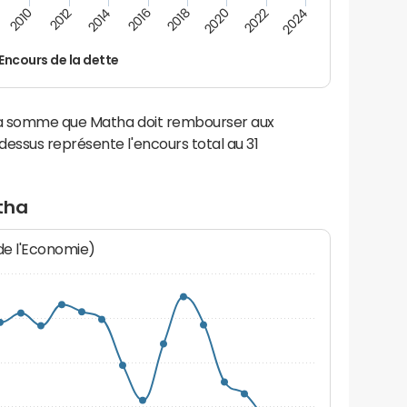
2010
2012
2014
2016
2018
2020
2022
2024
Encours de la dette
 la somme que Matha doit rembourser aux
ssus représente l'encours total au 31
tha
 de l'Economie)