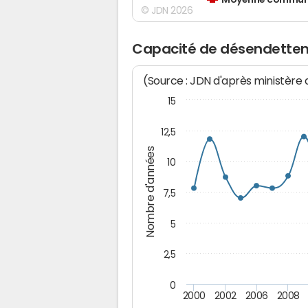
Moyenne communes
© JDN 2026
Capacité de désendette
(Source : JDN d'après ministère
15
12,5
Nombre d'années
10
7,5
5
2,5
0
2000
2002
2006
2008