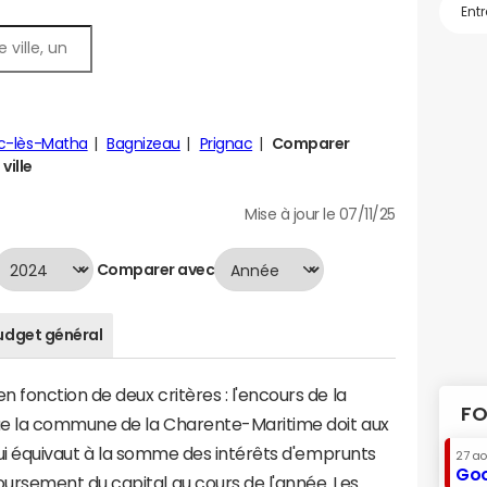
c-lès-Matha
Bagnizeau
Prignac
Comparer
ville
Mise à jour le 07/11/25
Comparer avec
udget général
 fonction de deux critères : l'encours de la
FO
ue la commune de la Charente-Maritime doit aux
 qui équivaut à la somme des intérêts d'emprunts
27 a
Goo
rsement du capital au cours de l'année. Les