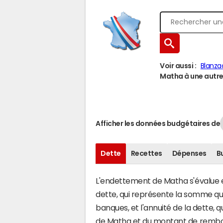
Voir aussi :
Blanza
Matha à une autre 
Afficher les données budgétaires de
Dette
Recettes
Dépenses
B
L'endettement de Matha s'évalue en
dette, qui représente la somme q
banques, et l'annuité de la dette,
de Matha et du montant de rembou