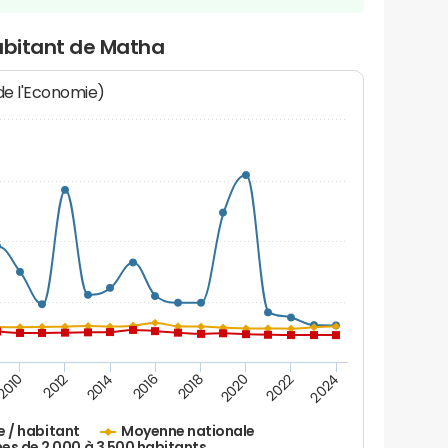
habitant de Matha
 de l'Economie)
2016
2014
2012
2010
2024
2022
2020
2018
e / habitant
Moyenne nationale