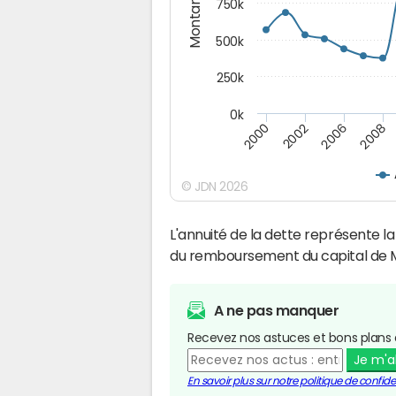
Montants (€)
750k
500k
250k
0k
2008
2002
2006
2000
© JDN 2026
L'annuité de la dette représente 
du remboursement du capital de 
A ne pas manquer
Recevez nos astuces et bons plans 
Je m'
En savoir plus sur notre politique de confiden