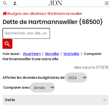
Budgets des villes
Haut-Rhin
Hartmannswiller
Dette de Hartmannswiller (68500)
Dette au 31/12/2024
Voir aussi :
Wuenheim
Berrwiller
Wattwiller
Comparer
Hartmannswiller à une autre ville
Mise à jour le 07/11/25
Afficher les données budgétaires de
Comparer avec
Dette