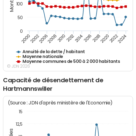
100
50
0
2014
2008
2000
2024
2018
2012
2006
2022
2016
2010
2002
2020
Annuité de la dette / habitant
Moyenne nationale
Moyenne communes de 500 à 2 000 habitants
© JDN 2026
Capacité de désendettement de
Hartmannswiller
(Source : JDN d'après ministère de l'Economie)
15
12,5