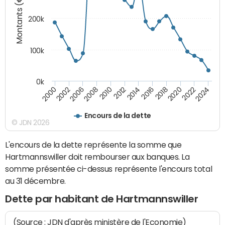
Montants (€)
200k
100k
0k
2000
2022
2016
2010
2002
2024
2018
2012
2006
2020
2014
2008
Encours de la dette
© JDN 2026
L'encours de la dette représente la somme que
Hartmannswiller doit rembourser aux banques. La
somme présentée ci-dessus représente l'encours total
au 31 décembre.
Dette par habitant de Hartmannswiller
(Source : JDN d'après ministère de l'Economie)