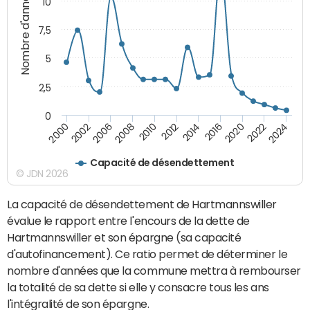
Nombre d'années
10
7,5
5
2,5
0
2006
2022
2012
2002
2020
2010
2000
2016
2024
2008
2014
Capacité de désendettement
© JDN 2026
La capacité de désendettement de Hartmannswiller
évalue le rapport entre l'encours de la dette de
Hartmannswiller et son épargne (sa capacité
d'autofinancement). Ce ratio permet de déterminer le
nombre d'années que la commune mettra à rembourser
la totalité de sa dette si elle y consacre tous les ans
l'intégralité de son épargne.