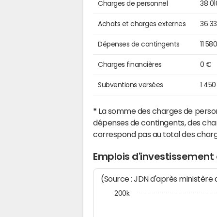
Charges de personnel
38 01
Achats et charges externes
36 3
Dépenses de contingents
11 58
Charges financières
0 €
Subventions versées
1 450
*
La somme des charges de personn
dépenses de contingents, des char
correspond pas au total des char
Emplois d'investissemen
(Source : JDN d'après ministère
200k