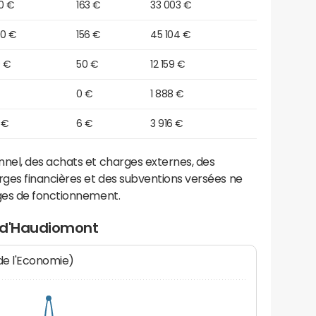
0 €
163 €
33 003 €
30 €
156 €
45 104 €
0 €
50 €
12 159 €
0 €
1 888 €
 €
6 €
3 916 €
el, des achats et charges externes, des
ges financières et des subventions versées ne
ges de fonctionnement.
t d'Haudiomont
 de l'Economie)