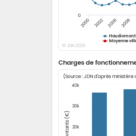
0
2000
2002
2006
2008
Haudiomont
Moyenne vill
© JDN 2026
Charges de fonctionneme
(Source : JDN d'après ministère
40k
30k
Montants (€)
20k