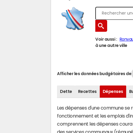
Voir aussi :
Ronva
à une autre ville
Afficher les données budgétaires de
Dette
Recettes
Dépenses
B
Les dépenses d'une commune se rép
fonctionnement et les emplois d'
comprennent les dépenses couran
des services communaux (rémunéra