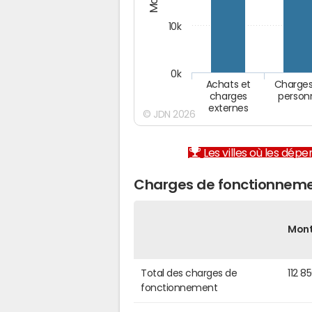
10k
0k
Achats et
Charges
charges
person
externes
© JDN 2026
Les villes où les dép
Charges de fonctionneme
Mon
Total des charges de
112 8
fonctionnement