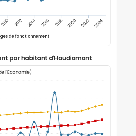
2014
2024
2012
2022
2010
2020
2018
2016
ges de fonctionnement
nt par habitant d'Haudiomont
 de l'Economie)