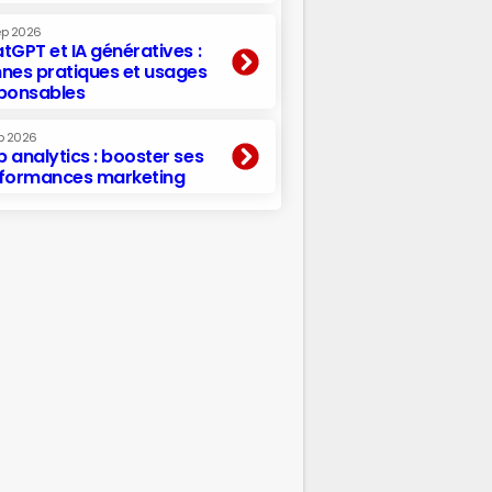
ep 2026
tGPT et IA génératives :
nes pratiques et usages
ponsables
p 2026
 analytics : booster ses
formances marketing