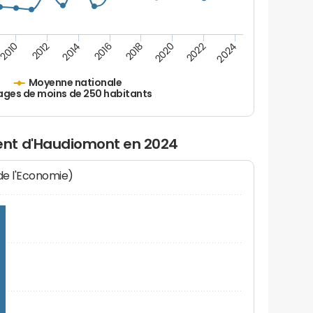
2010
2012
2014
2016
2018
2020
2022
2024
Moyenne nationale
ages de moins de 250 habitants
nt d'Haudiomont en 2024
 de l'Economie)