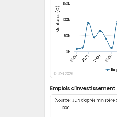
150k
Montants (€)
100k
50k
0k
2008
2006
2002
2000
Emp
© JDN 2026
Emplois d'investissement
(Source : JDN d'après ministère
1000