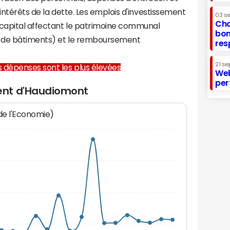
 intérêts de la dette. Les emplois d'investissement
03 s
Cha
capital affectant le patrimoine communal
bon
on de bâtiments) et le remboursement
res
21 se
les dépenses sont les plus élevées
Web
per
ent d'Haudiomont
 de l'Economie)