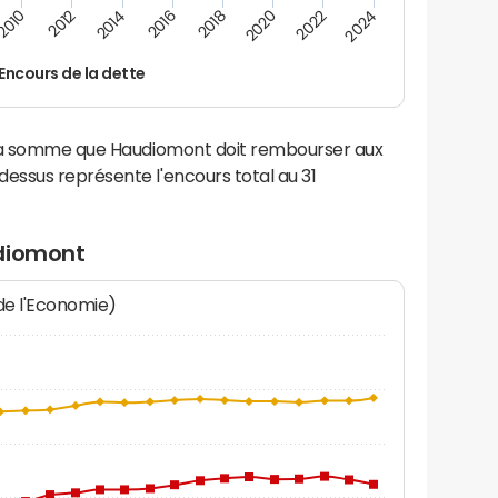
2016
2014
2012
2010
2024
2022
2020
2018
Encours de la dette
 la somme que Haudiomont doit rembourser aux
ssus représente l'encours total au 31
udiomont
 de l'Economie)