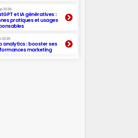
ep 2026
tGPT et IA génératives :
nes pratiques et usages
ponsables
p 2026
 analytics : booster ses
formances marketing