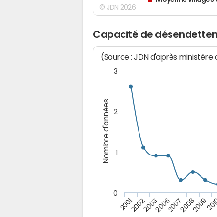
Moyenne villages 
© JDN 2026
Capacité de désendette
(Source : JDN d'après ministère
3
Nombre d'années
2
1
0
2008
2003
201
2007
2002
2009
2006
2001