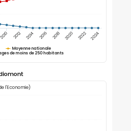
2010
2012
2014
2016
2018
2020
2022
2024
Moyenne nationale
ages de moins de 250 habitants
udiomont
 de l'Economie)