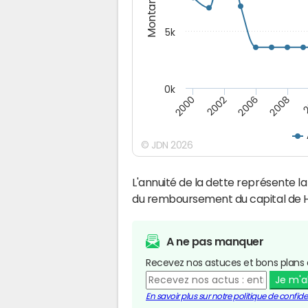
Montants (€)
5k
0k
2000
2
2002
2006
2008
© JDN 2026
L'annuité de la dette représente 
du remboursement du capital de 
A ne pas manquer
Recevez nos astuces et bons plans 
Je m'
En savoir plus sur notre politique de confiden