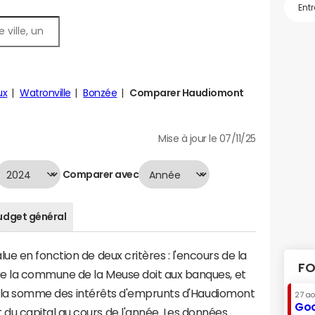
ux
Watronville
Bonzée
Comparer Haudiomont
Mise à jour le 07/11/25
Comparer avec
udget général
e en fonction de deux critères : l'encours de la
FO
ue la commune de la Meuse doit aux banques, et
t à la somme des intérêts d'emprunts d'Haudiomont
27 a
Goo
u capital au cours de l'année. Les données