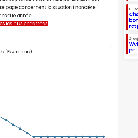
te page concernent la situation financière
03 s
Cha
chaque année.
bon
lles les plus endettées
res
21 se
Web
per
 de l'Economie)