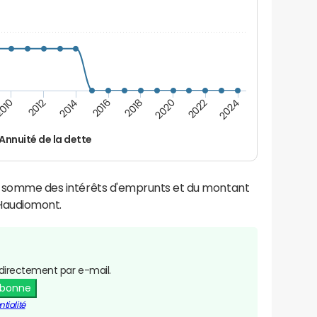
2022
2016
010
2024
2018
2012
2020
2014
Annuité de la dette
la somme des intérêts d'emprunts et du montant
Haudiomont.
directement par e-mail.
abonne
tialité