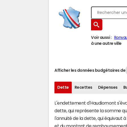
Voir aussi :
Ronva
à une autre ville
Afficher les données budgétaires de
Dette
Recettes
Dépenses
B
L'endettement d'Haudiomont s'évalu
dette, qui représente la somme q
l'annuité de la dette, qui équivau
et du montant de remboursement d