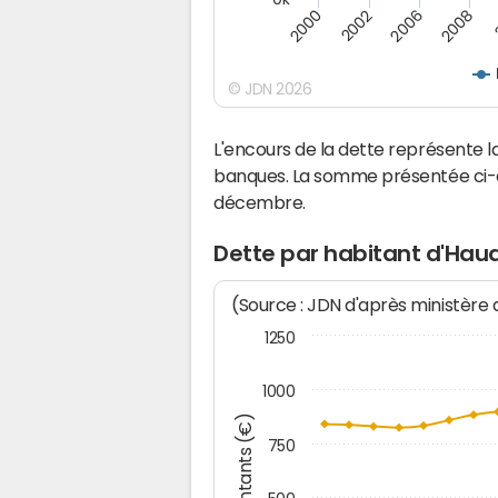
2008
2006
2002
2000
© JDN 2026
L'encours de la dette représente
banques. La somme présentée ci-de
décembre.
Dette par habitant d'Ha
(Source : JDN d'après ministère
1250
1000
Montants (€)
750