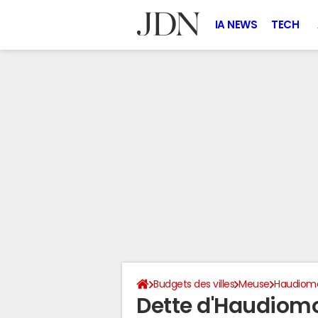
IA NEWS
TECH
Budgets des villes
Meuse
Haudiom
Dette d'Haudiom