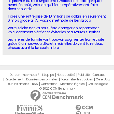
Le jardinier du roi d'Angleterre Charles III est catégorique :
avant fin août, voici ce qu'il faut impérativement faire
dans son jardin
Il crée une entreprise de 10 millions de dollars en seulement
6 mois grâce à l'IA : voici la méthode de Ben Broca
Votre salaire net va peut-être changer en septembre :
voici comment vérifier et éviter les mauvaises surprises
Les mères de famille vont pouvoir augmenter leur retraite
grâce à un nouveau décret, mais elles doivent faire deux
choses avant le 1er septembre
Qui sommes-nous ?
L'équipe
Notre société
Publicité
Contact
Recrutement
Données personnelles
Paramétrer les cookies
Gérer Utiq
Tous les articles
RSS
Corrections
Mentions légales
Groupe Figaro
© 2025 CCM Benchmark