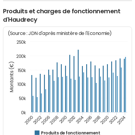
Produits et charges de fonctionnement
d'Haudrecy
(Source : JDN d'après ministère de l'Economie)
250k
200k
Montants (€)
150k
100k
50k
0k
2008
2022
2002
2018
2014
2010
2024
2006
2020
2000
2016
2012
Produits de fonctionnement