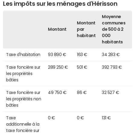
Les impôts sur les ménages d'Hérisson
Moyenne
Montant
communes
Montant
par
de 500 à 2
habitant
000
habitants
Taxe d'habitation
93 890 €
163 €
34 283 €
Taxe foncière sur
289 250 €
501 €
392 793 €
les propriétés
bâties
Taxe foncière sur
49 750 €
86 €
32 527 €
les propriétés non
bâties
Taxe
0 €
0 €
131 €
additionnelle à la
taxe foncière sur