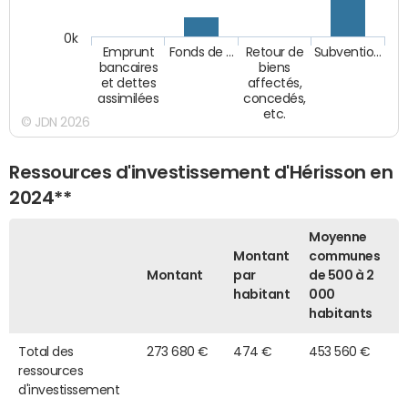
0k
Emprunt
Fonds de …
Retour de
Subventio…
bancaires
biens
et dettes
affectés,
assimilées
concedés,
etc.
© JDN 2026
Ressources d'investissement d'Hérisson en
2024**
Moyenne
Montant
communes
Montant
par
de 500 à 2
habitant
000
habitants
Total des
273 680 €
474 €
453 560 €
ressources
d'investissement