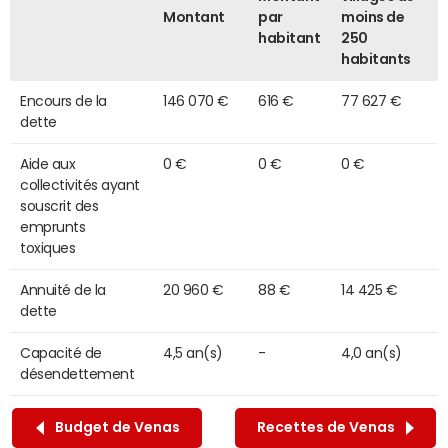
Montant
par
moins de
habitant
250
habitants
Encours de la
146 070 €
616 €
77 627 €
dette
Aide aux
0 €
0 €
0 €
collectivités ayant
souscrit des
emprunts
toxiques
Annuité de la
20 960 €
88 €
14 425 €
dette
Capacité de
4,5 an(s)
-
4,0 an(s)
désendettement
Budget de Venas
Recettes de Venas