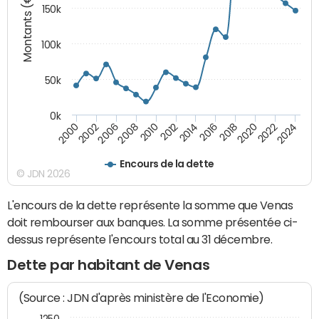
Montants (€)
150k
100k
50k
0k
2008
2022
2002
2018
2014
2010
2024
2006
2020
2000
2016
2012
Encours de la dette
© JDN 2026
L'encours de la dette représente la somme que Venas
doit rembourser aux banques. La somme présentée ci-
dessus représente l'encours total au 31 décembre.
Dette par habitant de Venas
(Source : JDN d'après ministère de l'Economie)
1250