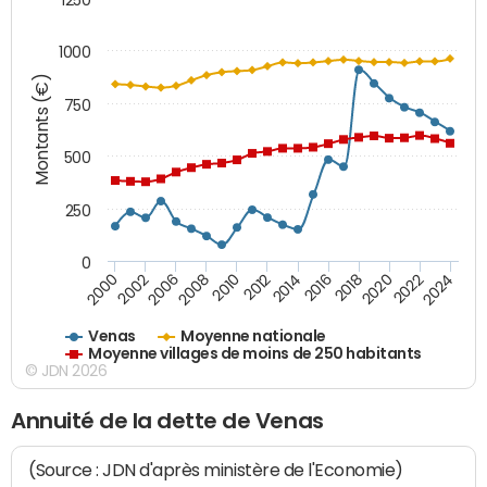
1000
Montants (€)
750
500
250
0
2018
2002
2022
2008
2012
2016
2000
2020
2006
2024
2010
2014
Venas
Moyenne nationale
Moyenne villages de moins de 250 habitants
© JDN 2026
Annuité de la dette de Venas
(Source : JDN d'après ministère de l'Economie)