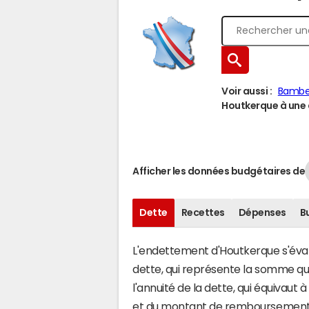
Voir aussi :
Bamb
Houtkerque à une a
Afficher les données budgétaires de
Dette
Recettes
Dépenses
B
L'endettement d'Houtkerque s'évalu
dette, qui représente la somme q
l'annuité de la dette, qui équivau
et du montant de remboursement d