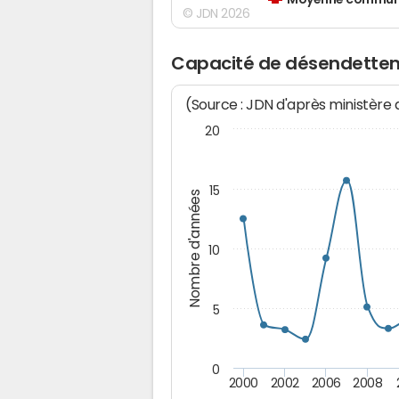
Moyenne communes
© JDN 2026
Capacité de désendette
(Source : JDN d'après ministère
20
15
Nombre d'années
10
5
0
2000
2002
2006
2008