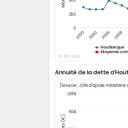
500
250
0
2000
2002
2006
2008
Houtkerque
Moyenne comm
© JDN 2026
Annuité de la dette d'Hou
(Source : JDN d'après ministère
200k
150k