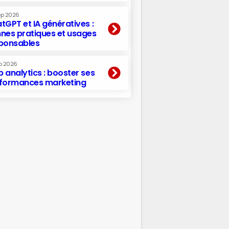
ep 2026
tGPT et IA génératives :
nes pratiques et usages
ponsables
p 2026
 analytics : booster ses
formances marketing