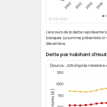
2000
2008
2006
2002
© JDN 2026
L'encours de la dette représente
banques. La somme présentée ci-de
décembre.
Dette par habitant d'Hou
(Source : JDN d'après ministère
1250
1000
Montants (€)
750