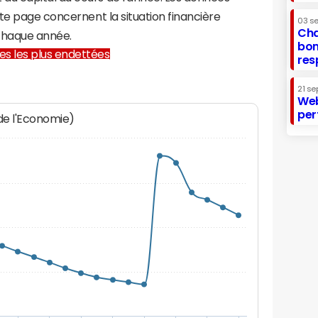
te page concernent la situation financière
03 s
Cha
chaque année.
bon
lles les plus endettées
res
21 se
Web
per
 de l'Economie)