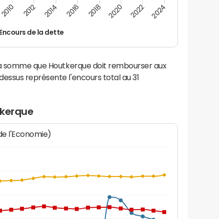
2014
2024
2012
2022
2010
2020
2018
2016
Encours de la dette
 la somme que Houtkerque doit rembourser aux
ssus représente l'encours total au 31
tkerque
 de l'Economie)