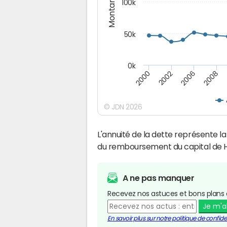
Montants (€)
100k
50k
0k
2008
2006
2002
2000
© JDN 2026
L'annuité de la dette représente 
du remboursement du capital de 
A ne pas manquer
Recevez nos astuces et bons plans 
Je m'
En savoir plus sur notre politique de confiden