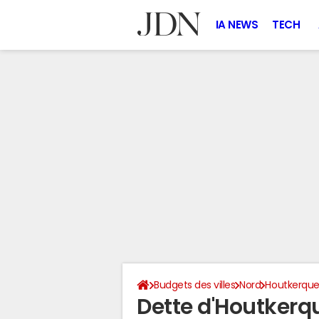
IA NEWS
TECH
Budgets des villes
Nord
Houtkerqu
Dette d'Houtkerq