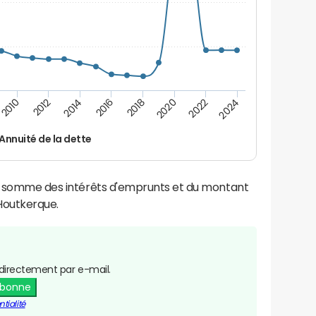
2024
2022
2020
2018
2016
2014
2012
2010
Annuité de la dette
la somme des intérêts d'emprunts et du montant
Houtkerque.
directement par e-mail.
abonne
tialité