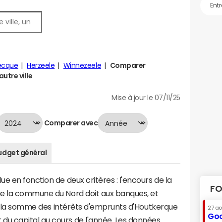
ecque
Herzeele
Winnezeele
Comparer
utre ville
Mise à jour le 07/11/25
Comparer avec
udget général
e en fonction de deux critères : l'encours de la
FO
ue la commune du Nord doit aux banques, et
t à la somme des intérêts d'emprunts d'Houtkerque
27 a
Goo
u capital au cours de l'année. Les données