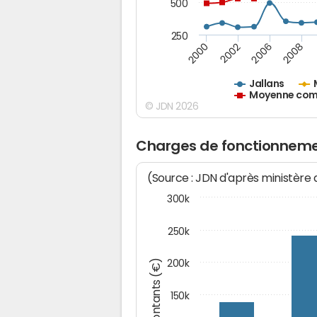
500
250
2000
2002
2006
2008
Jallans
Moyenne comm
© JDN 2026
Charges de fonctionneme
(Source : JDN d'après ministère
300k
250k
Montants (€)
200k
150k