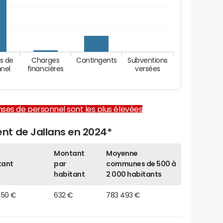
s de
Charges
Contingents
Subventions
nel
financières
versées
enses de personnel sont les plus élevées
nt de Jallans en 2024*
Montant
Moyenne
tant
par
communes de 500 à
habitant
2 000 habitants
450 €
632 €
783 493 €