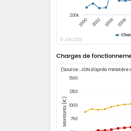
200k
2000
2008
2006
2002
Char
© JDN 2026
Charges de fonctionnemen
(Source : JDN d'après ministère
1500
1250
Montants (€)
1000
750