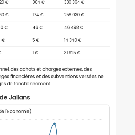
920 €
304 €
330 394 €
760 €
174 €
258 030 €
80 €
46 €
46 498 €
0 €
5 €
14 340 €
€
1 €
31 925 €
el, des achats et charges externes, des
ges financières et des subventions versées ne
ges de fonctionnement.
de Jallans
 de l'Economie)