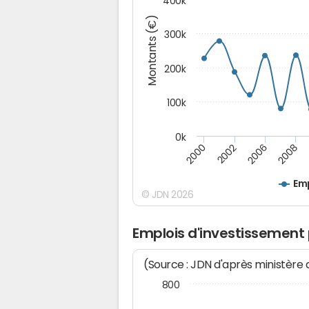
400k
Montants (€)
300k
200k
100k
0k
2000
2008
2006
2002
Emp
© JDN 2026
Emplois d'investissement 
(Source : JDN d'après ministère
800