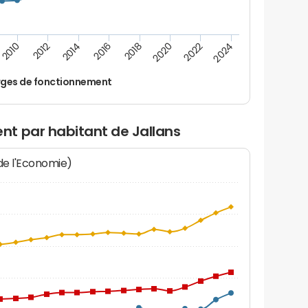
2014
2024
2012
2022
2010
2020
2018
2016
ges de fonctionnement
t par habitant de Jallans
 de l'Economie)