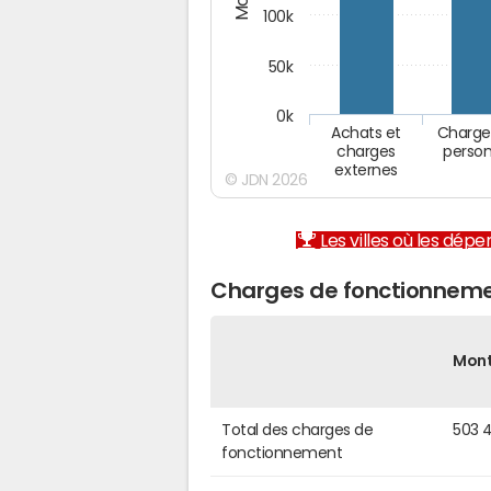
100k
50k
0k
Achats et
Charge
charges
person
externes
© JDN 2026
Les villes où les dép
Charges de fonctionneme
Mon
Total des charges de
503 
fonctionnement