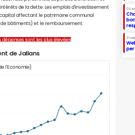
 intérêts de la dette. Les emplois d'investissement
03 s
Cha
capital affectant le patrimoine communal
bon
on de bâtiments) et le remboursement
res
21 se
les dépenses sont les plus élevées
Web
per
nt de Jallans
 de l'Economie)