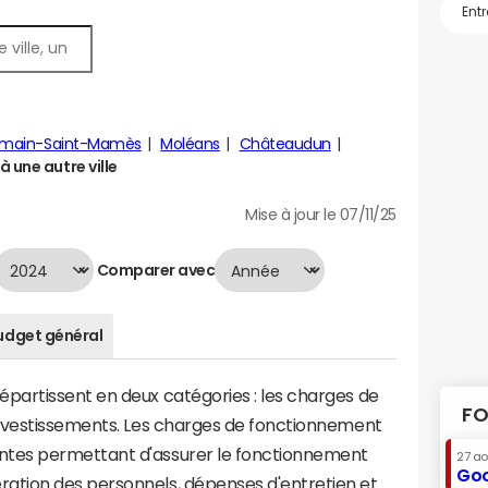
main-Saint-Mamès
Moléans
Châteaudun
 une autre ville
Mise à jour le 07/11/25
Comparer avec
udget général
artissent en deux catégories : les charges de
FO
investissements. Les charges de fonctionnement
tes permettant d'assurer le fonctionnement
27 a
Goo
tion des personnels, dépenses d'entretien et