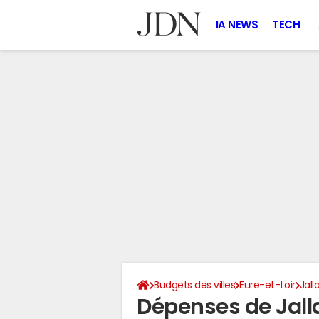
IA NEWS
TECH
Budgets des villes
Eure-et-Loir
Jall
Dépenses de Jall