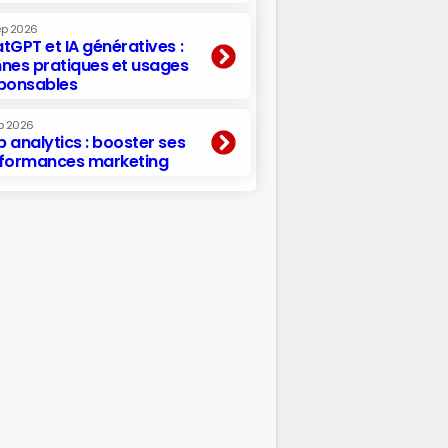
ep 2026
tGPT et IA génératives :
nes pratiques et usages
ponsables
p 2026
 analytics : booster ses
formances marketing