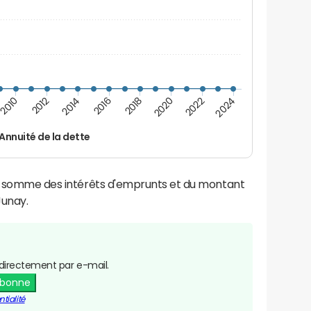
2010
2012
2014
2016
2018
2020
2022
2024
Annuité de la dette
la somme des intérêts d'emprunts et du montant
Junay.
directement par e-mail.
abonne
tialité