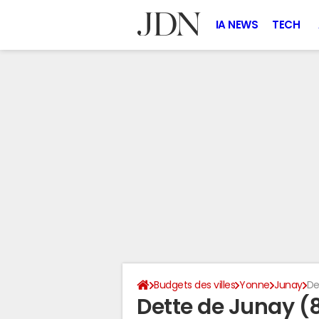
IA NEWS
TECH
Budgets des villes
Yonne
Junay
De
Dette de Junay (