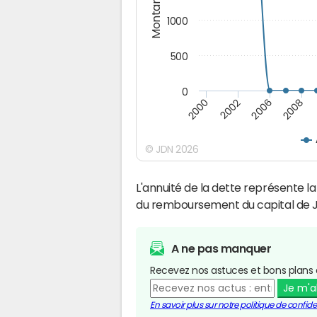
Montants (€)
1000
500
0
2000
2002
2006
2008
© JDN 2026
L'annuité de la dette représente 
du remboursement du capital de 
A ne pas manquer
Recevez nos astuces et bons plans 
Je m'
En savoir plus sur notre politique de confiden