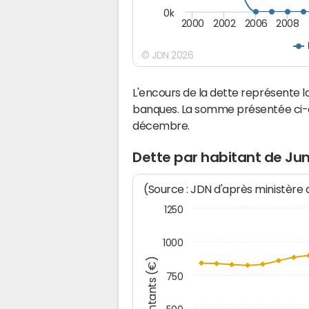
0k
2000
2002
2006
2008
© JDN 2026
L'encours de la dette représente
banques. La somme présentée ci-de
décembre.
Dette par habitant de Ju
(Source : JDN d'après ministère
1250
1000
Montants (€)
750