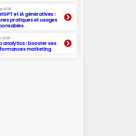
ep 2026
tGPT et IA génératives :
nes pratiques et usages
ponsables
p 2026
 analytics : booster ses
formances marketing