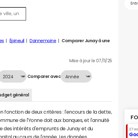
es
Épineuil
Dannemoine
Comparer Junay à une
Mise à jour le 07/11/25
Comparer avec
udget général
fonction de deux critères : l'encours de la dette,
FO
mmune de l'Yonne doit aux banques, et l'annuité
me des intérêts d'emprunts de Junay et du
27 a
Goo
tal au cours de l'année. Les données