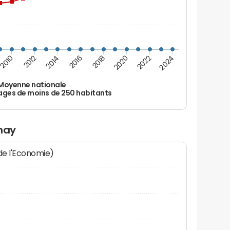
2010
2012
2014
2016
2018
2020
2022
2024
Moyenne nationale
ages de moins de 250 habitants
nay
 de l'Economie)