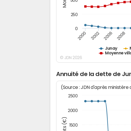
500
250
0
2000
2002
2006
2008
Junay
Moyenne vill
© JDN 2026
Annuité de la dette de Ju
(Source : JDN d'après ministère
2500
2000
1500