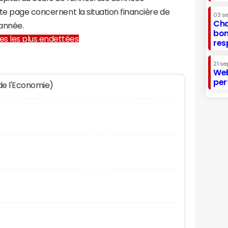
te page concernent la situation financière de
03 s
Cha
année.
bon
lles les plus endettées
res
21 se
Web
per
 de l'Economie)