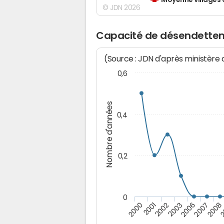
Moyenne villages 
© JDN 2026
Capacité de désendette
(Source : JDN d'après ministère
0,6
Nombre d'années
0,4
0,2
0
2002
2
2003
2006
2000
2007
2001
2008