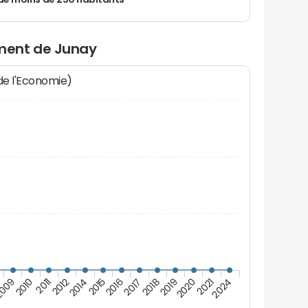
de moins de 250 habitants
ment de Junay
 de l'Economie)
009
2015
2020
2010
2016
2021
2011
2017
2024
2012
2018
2014
2019