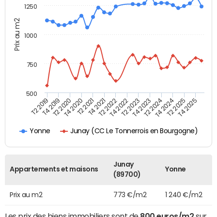
1250
Prix au m2
1000
750
500
T4 2021
T2 2025
T2 2019
T4 2022
T2 2020
T4 2023
T2 2021
T4 2024
T2 2022
T4 2025
T4 2019
T2 2023
T4 2020
T2 2024
Junay (CC Le Tonnerrois en Bourgogne)
Yonne
Junay
Appartements et maisons
Yonne
(89700)
Prix au m2
773 €/m2
1 240 €/m2
Les prix des biens immobiliers sont de
800 euros/m2
sur