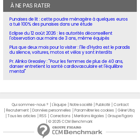
À NE PAS RATER
Punaises de lit : cette poudre ménagère à quelques euros
a tué 100% des punaises dans une étude
Eclipse du 12 août 2026 : les autorités déconseillent
l'observation aux moins de 3 ans, même équipés
Plus que deux mois pour la visiter : l'île d'Hydra est le paradis
du silence, voitures, motos et vélos y sont interdits
Pr. Alinka Greasley : "Pour les femmes de plus de 40 ans,
danser entretient la santé cardiovasculaire et l'équilibre
mental"
Qui sommes-nous ?
L'équipe
Notre société
Publicité
Contact
Recrutement
Données personnelles
Paramétrer les cookies
Gérer Utiq
Tous les articles
RSS
Corrections
Mentions légales
Groupe Figaro
© 2025 CCM Benchmark